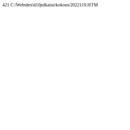
421 C:\Websites\d10julkaisu\kokous/2022119.HTM