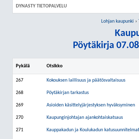
DYNASTY TIETOPALVELU
Lohjan kaupunki
Kaupu
Pöytäkirja 07.08
Pykälä
Otsikko
267
Kokouksen laillisuus ja päätösvaltaisuus
268
Pöytäkirjan tarkastus
269
Asioiden käsittelyjärjestyksen hyväksyminen
270
Kaupunginjohtajan ajankohtaiskatsaus
271
Kauppakadun ja Koulukadun katusuunnitelma