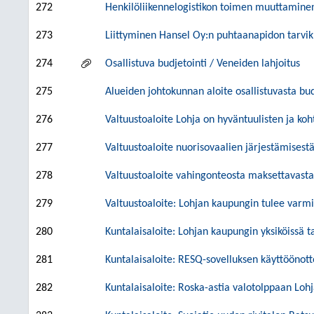
272
Henkilöliikennelogistikon toimen muuttaminen
273
Liittyminen Hansel Oy:n puhtaanapidon tarvikk
274
Osallistuva budjetointi / Veneiden lahjoitus
275
Alueiden johtokunnan aloite osallistuvasta bud
276
Valtuustoaloite Lohja on hyväntuulisten ja koh
277
Valtuustoaloite nuorisovaalien järjestämisestä
278
Valtuustoaloite vahingonteosta maksettavasta
279
Valtuustoaloite: Lohjan kaupungin tulee varmi
280
Kuntalaisaloite: Lohjan kaupungin yksiköissä 
281
Kuntalaisaloite: RESQ-sovelluksen käyttöönott
282
Kuntalaisaloite: Roska-astia valotolppaan Loh