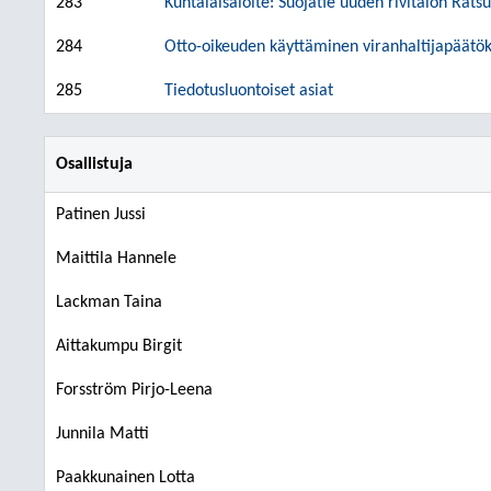
283
Kuntalaisaloite: Suojatie uuden rivitalon Ratsu
284
Otto-oikeuden käyttäminen viranhaltijapäätök
285
Tiedotusluontoiset asiat
Osallistuja
Patinen Jussi
Maittila Hannele
Lackman Taina
Aittakumpu Birgit
Forsström Pirjo-Leena
Junnila Matti
Paakkunainen Lotta