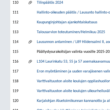
110
Tilinpäätös 2024
111
Hallinto-oikeuden päätös / Lausunto hallinto-
112
Kaupunginjohtajan ajankohtaiskatsaus
113
Talousarvion toteutuminen/Helmikuu 2025
114
Lausunnon antaminen / L89 Hiidensalmi II, a
115
Päällystysurakoitsijan valinta vuosille 2025-202
116
L104 Laurinkatu 53, 55 ja 57 asemakaavamuu
117
Eron myöntäminen ja uuden varajäsenen valin
118
Varttivaltuuston aloite koulujen oppilashuollo
119
Varttivaltuuston aloite koulujen ulkourheiluvä
120
Karjalohjan Aluetoimikunnan kannanotto ja a