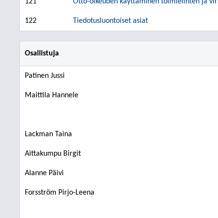
121
Otto-oikeuden käyttäminen toimielinten ja vir
122
Tiedotusluontoiset asiat
Osallistuja
Patinen Jussi
Maittila Hannele
Lackman Taina
Aittakumpu Birgit
Alanne Päivi
Forsström Pirjo-Leena