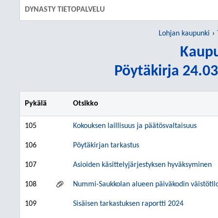
DYNASTY TIETOPALVELU
Lohjan kaupunki
Kaupu
Pöytäkirja 24.03
Pykälä
Otsikko
105
Kokouksen laillisuus ja päätösvaltaisuus
106
Pöytäkirjan tarkastus
107
Asioiden käsittelyjärjestyksen hyväksyminen
108
Nummi-Saukkolan alueen päiväkodin väistöti
109
Sisäisen tarkastuksen raportti 2024