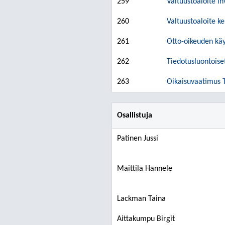
259
Valtuustoaloite i
260
Valtuustoaloite ke
261
Otto-oikeuden käy
262
Tiedotusluontoiset
263
Oikaisuvaatimus T
Osallistuja
Patinen Jussi
Maittila Hannele
Lackman Taina
Aittakumpu Birgit