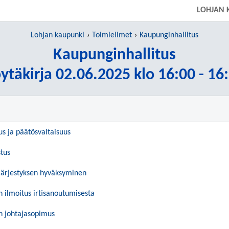
LOHJAN 
Lohjan kaupunki
Toimielimet
Kaupunginhallitus
Kaupunginhallitus
ytäkirja 02.06.2025 klo 16:00 - 16
us ja päätösvaltaisuus
stus
yjärjestyksen hyväksyminen
 ilmoitus irtisanoutumisesta
n johtajasopimus