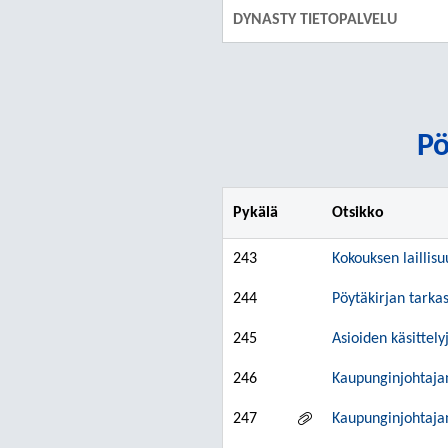
DYNASTY TIETOPALVELU
Pö
Pykälä
Otsikko
243
Kokouksen laillisu
244
Pöytäkirjan tarka
245
Asioiden käsittel
246
Kaupunginjohtajan
247
Kaupunginjohtaja