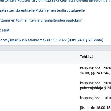
nvestointivaikutusten arvioinnista sekä olemassa olevien investoint
säteatterista entiselle Pitkäniemen teollisuusalueelle
ttäminen toimielinten ja viranhaltioiden päätöksiin
 asiat
erveyskeskuksen asiakasmaksu 11.1.2022 (JulkL 24.1 § 25 kohta)
Tehtävä
kaupunginhallituks
16.08; §§ 243-246,
kaupunginhallituks
puheenjohtaja § 2
kaupunginhallituks
jäsen, klo 16.00-16