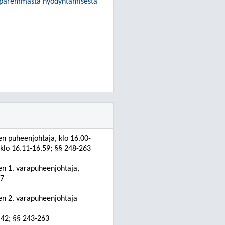
ien paremmasta hyödyntämisestä
en puheenjohtaja, klo 16.00-
 klo 16.11-16.59; §§ 248-263
en 1. varapuheenjohtaja,
47
en 2. varapuheenjohtaja
.42; §§ 243-263