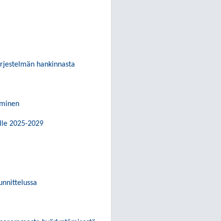
ärjestelmän hankinnasta
aminen
lle 2025-2029
unnittelussa