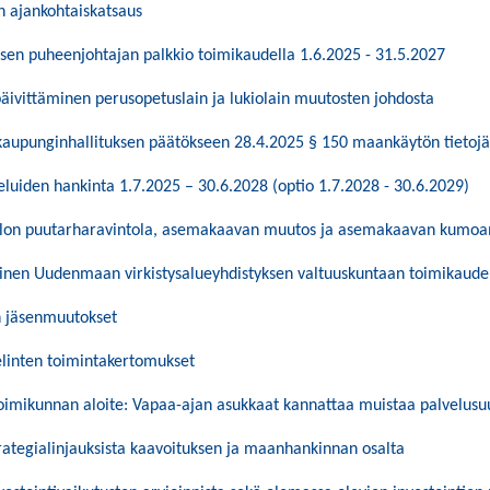
n ajankohtaiskatsaus
sen puheenjohtajan palkkio toimikaudella 1.6.2025 - 31.5.2027
äivittäminen perusopetuslain ja lukiolain muutosten johdosta
kaupunginhallituksen päätökseen 28.4.2025 § 150 maankäytön tietoj
eluiden hankinta 1.7.2025 – 30.6.2028 (optio 1.7.2028 - 30.6.2029)
llon puutarharavintola, asemakaavan muutos ja asemakaavan kumo
minen Uudenmaan virkistysalueyhdistyksen valtuuskuntaan toimikaude
n jäsenmuutokset
elinten toimintakertomukset
oimikunnan aloite: Vapaa-ajan asukkaat kannattaa muistaa palvelusu
trategialinjauksista kaavoituksen ja maanhankinnan osalta