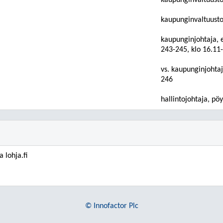
kaupunginvaltuusto
kaupunginvaltuusto
kaupunginjohtaja, e
243-245, klo 16.11
vs. kaupunginjohtaja
246
hallintojohtaja, pöy
 lohja.fi
© Innofactor Plc