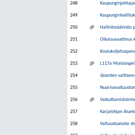
248
Kaupunginjohtaja
249
Kaupunginhallituk
250
Hallintosäännön p
251
Oikaisuvaatimus 
252
Koulukuljetuspalv
253
L117a Moisionpe
254
Jäsenten valitse
255
Nuorisovaltuusto
256
Vaikuttamistoimi
257
Karjalohjan Aluet
258
Valtuustoaloite s