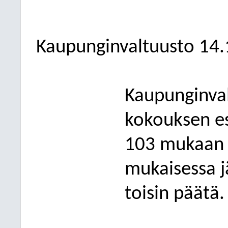
Kaupunginvaltuusto
14.
Kaupunginval
kokouksen es
103 mukaan as
mukaisessa jä
toisin päätä.