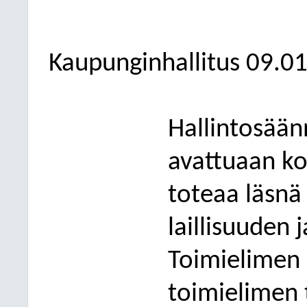
Kaupunginhallitus
09.0
Hallintosää
avattuaan k
toteaa läsnä
laillisuuden 
Toimielimen k
toimielimen 