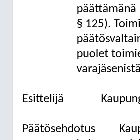
päättämänä 
§ 125). Toim
päätösvaltai
puolet toimie
varajäsenistä
Esittelijä
Kaupung
Päätösehdotus
Kaup