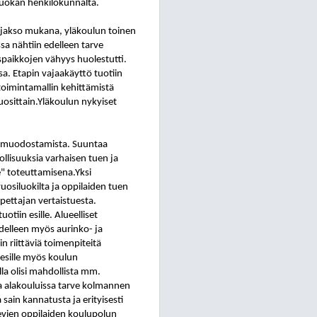
luokan henkilökunnalta.
kijakso mukana, yläkoulun toinen
sa nähtiin edelleen tarve
aspaikkojen vähyys huolestutti.
a. Etapin vajaakäyttö tuotiin
 toimintamallin kehittämistä
uosittain.Yläkoulun nykyiset
muodostamista. Suuntaa
llisuuksia varhaisen tuen ja
e" toteuttamisena.Yksi
uosiluokilta ja oppilaiden tuen
pettajan vertaistuesta.
tiin esille. Alueelliset
delleen myös aurinko- ja
n riittäviä toimenpiteitä
 esille myös koulun
lla olisi mahdollista mm.
sa alakouluissa tarve kolmannen
 sain kannatusta ja erityisesti
levien oppilaiden koulupolun