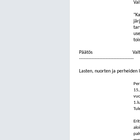
Val
"Ka
jär
tar
use
toi
Päätös
Val
-----------------------------------
Lasten, nuorten ja perheiden 
Per
15,
vuo
1.l
Tul
Eri
alo
pal