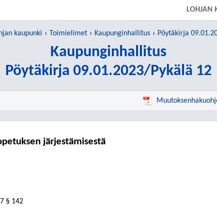
LOHJAN 
hjan kaupunki
Toimielimet
Kaupunginhallitus
Pöytäkirja 09.01.2
Kaupunginhallitus
Pöytäkirja 09.01.2023/Pykälä 12
Muutoksenhakuohj
sopetuksen järjestämisestä
7 § 142