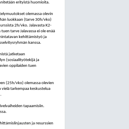
nitetään erityistä huomioita.
stelymuutokset olemassa olevin
ähän luokkaan (tarve 30h/vko)
urssista 2h/vko. Jalavasta K2-
n tuen tarve Jalavassa ei ole enää
mintatavan kehittämistyö ja
tusselvitysryhmän kanssa.
istä jatketaan
n (sosiaalityötekijä ja
avien oppilaiden tuen
een (25h/vko) olemassa olevien
n vielä tarkempaa keskustelua
.
ivelvaiheiden tapaamisiin.
ssa.
ittämislinjausten ja resurssien