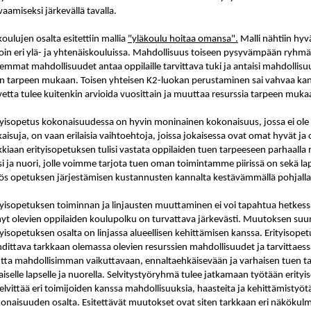
vaamiseksi järkevällä tavalla.
koulujen osalta esitettiin mallia
"yläkoulu hoitaa omansa".
Malli nähtiin hyv
oin eri ylä- ja yhtenäiskouluissa. Mahdollisuus toiseen pysyvämpään ryhmää
emmat mahdollisuudet antaa oppilaille tarvittava tuki ja antaisi mahdoll
n tarpeen mukaan. Toisen yhteisen K2-luokan perustaminen sai vahvaa kanna
vetta tulee kuitenkin arvioida vuosittain ja muuttaa resurssia tarpeen muka
tyisopetus kokonaisuudessa on hyvin moninainen kokonaisuus, jossa ei ole 
kaisuja, on vaan erilaisia vaihtoehtoja, joissa jokaisessa ovat omat hyvät 
kkiaan erityisopetuksen tulisi vastata oppilaiden tuen tarpeeseen parhaalla m
si ja nuori, jolle voimme tarjota tuen oman toimintamme piirissä on sekä lap
s opetuksen järjestämisen kustannusten kannalta kestävämmällä pohjalla
tyisopetuksen toiminnan ja linjausten muuttaminen ei voi tapahtua hetkes
nyt olevien oppilaiden koulupolku on turvattava järkevästi. Muutoksen suun
tyisopetuksen osalta on linjassa alueellisen kehittämisen kanssa. Erityisopet
dittava tarkkaan olemassa olevien resurssien mahdollisuudet ja tarvittaess
tta mahdollisimman vaikuttavaan, ennaltaehkäisevään ja varhaisen tuen ta
aiselle lapselle ja nuorella. Selvitystyöryhmä tulee jatkamaan työtään erit
selvittää eri toimijoiden kanssa mahdollisuuksia, haasteita ja kehittämistyö
onaisuuden osalta. Esitettävät muutokset ovat siten tarkkaan eri näkökulm