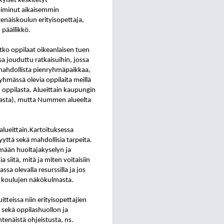
yiset keskitetyt
oiminut aikaisemmin
näiskoulun erityisopettaja,
päällikkö.
atko oppilaat oikeanlaisen tuen
ssa jouduttu ratkaisuihin, jossa
mahdollista pienryhmäpaikkaa,
hmässä olevia oppilaita meillä
6 oppilasta. Alueittain kaupungin
ppilasta), mutta Nummen alueelta
 alueittain.Kartoituksessa
yttä sekä mahdollisia tarpeita.
ämään huoltajakyselyn ja
 siitä, mitä ja miten voitaisiin
a olevalla resurssilla ja jos
ttö koulujen näkökulmasta.
tteissa niin erityisopettajien
ä sekä oppilashuollon ja
htenäistä ohjeistusta, ns.