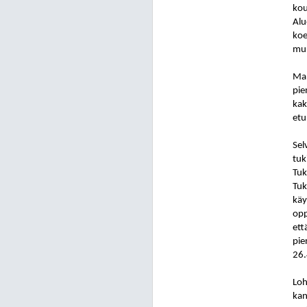
kou
Alu
koe
muu
Mah
pie
kak
etu
Sel
tuk
Tuk
Tuk
käy
opp
ett
pie
26.
Loh
kan