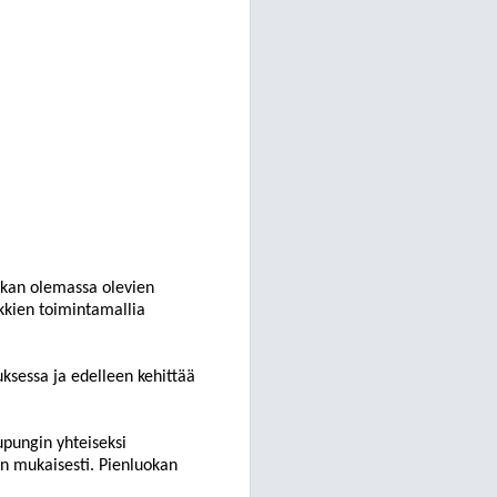
uokan olemassa olevien
okkien toimintamallia
uksessa ja edelleen kehittää
upungin yhteiseksi
n mukaisesti. Pienluokan