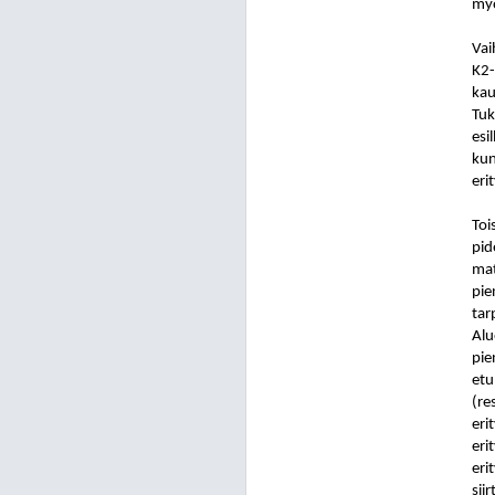
myö
Vai
K2-
kau
Tuk
esi
kun
eri
Toi
pid
mat
pie
tar
Alu
pie
etu
(re
eri
eri
eri
sii