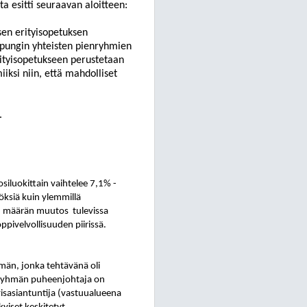
 esitti seuraavan aloitteen:
sen erityisopetuksen
upungin yhteisten pienryhmien
erityisopetukseen perustetaan
iksi niin, että mahdolliset
.
siluokittain vaihtelee 7,1% -
töksiä kuin ylemmillä
en määrän muutos
tulevissa
ppivelvollisuuden piirissä.
hmän, jonka tehtävänä oli
yöryhmän puheenjohtaja on
yisasiantuntija (vastuualueena