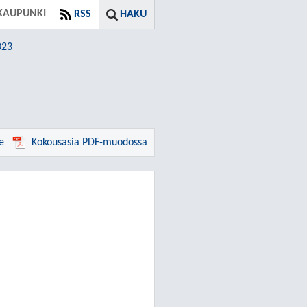
KAUPUNKI
RSS
HAKU
023
e
Kokousasia PDF-muodossa