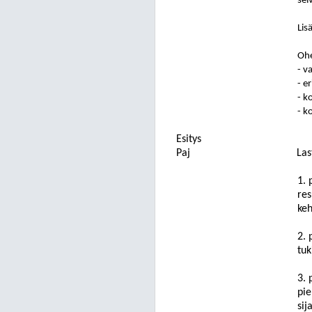
sel
Lis
Ohe
- v
- e
- k
- k
Esitys
Paj
Las
1. 
res
keh
2. 
tuk
3. 
pie
sij