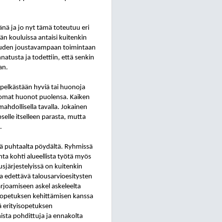
änä ja jo nyt tämä toteutuu eri
n kouluissa antaisi kuitenkin
isuuden joustavampaan toimintaan
tusta ja todettiin, että senkin
an.
pelkästään hyviä tai huonoja
ja omat huonot puolensa. Kaiken
ahdollisella tavalla. Jokainen
selle itselleen parasta, mutta
.
sä puhtaalta pöydältä. Ryhmissä
ta kohti alueellista työtä myös
usjärjestelyissä on kuitenkin
a edettävä talousarvioesitysten
rjoamiseen askel askeleelta
yisopetuksen kehittämisen kanssa
tä erityisopetuksen
ista pohdittuja ja ennakolta