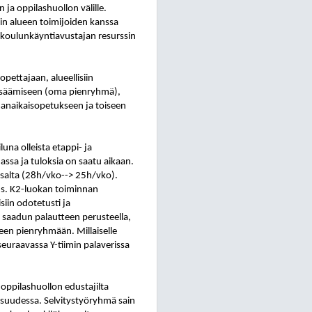
 ja oppilashuollon välille.
kin alueen toimijoiden kanssa
 koulunkäyntiavustajan resurssin
opettajaan, alueellisiin
 lisäämiseen (oma pienryhmä),
manaikaisopetukseen ja toiseen
una olleista etappi- ja
assa ja tuloksia on saatu aikaan.
osalta (28h/vko--> 25h/vko).
ns. K2-luokan toiminnan
iin odotetusti ja
in saadun palautteen perusteella,
en pienryhmään. Millaiselle
seuraavassa Y-tiimin palaverissa
 oppilashuollon edustajilta
aisuudessa. Selvitystyöryhmä sain