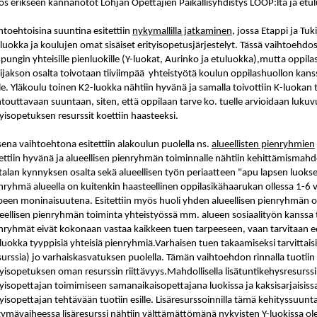
s erikseen kannanotot Lohjan Opettajien Paikallisyhdistys LOOP:lta ja etu
htoehtoisina suuntina esitettiin
nykymallilla jatkaminen
, jossa Etappi ja Tu
luokka ja koulujen omat sisäiset erityisopetusjärjestelyt. Tässä vaihtoehdos
pungin yhteisille pienluokille (Y-luokat, Aurinko ja etuluokka),mutta oppil
ijakson osalta toivotaan tiiviimpää
yhteistyötä koulun oppilashuollon kanss
lle. Yläkoulu toinen K2-luokka nähtiin hyvänä ja samalla toivottiin K-luokan
touttavaan suuntaan, siten, että oppilaan tarve ko. tuelle arvioidaan lukuv
tyisopetuksen resurssit koettiin haasteeksi.
sena vaihtoehtona esitettiin alakoulun puolella ns.
alueellisten pienryhmien
ettiin hyvänä ja alueellisen pienryhmän toiminnalle nähtiin kehittämismahdo
alan kynnyksen osalta sekä alueellisen työn periaatteen "apu lapsen luoks
nryhmä alueella on kuitenkin haasteellinen oppilasikähaarukan ollessa 1-6 v
peen moninaisuutena. Esitettiin myös huoli yhden alueellisen pienryhmän o
eellisen pienryhmän toiminta yhteistyössä mm. alueen sosiaalityön kanssa tuo
nryhmät eivät kokonaan vastaa kaikkeen tuen tarpeeseen, vaan tarvitaan e
luokka tyyppisiä yhteisiä pienryhmiä.Varhaisen tuen takaamiseksi tarvittaisii
surssia) jo varhaiskasvatuksen puolella. Tämän vaihtoehdon rinnalla tuotiin
tyisopetuksen oman resurssin riittävyys.Mahdollisella lisätuntikehysresurssi
tyisopettajan toimimiseen samanaikaisopettajana luokissa ja kaksisarjaisis
tyisopettajan tehtävään tuotiin esille. Lisäresurssoinnilla tämä kehityssuunta
rtymävaiheessa lisäresurssi nähtiin välttämättömänä nykyisten Y-luokissa o