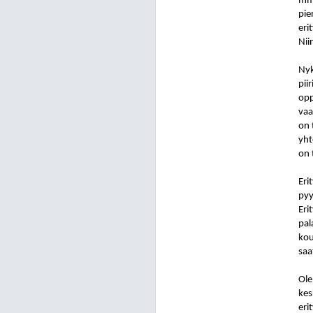
mm.
pie
eri
Nii
Nyk
pii
opp
vaa
on 
yht
on 
Eri
pyy
Eri
pal
kou
saa
Ole
kes
eri