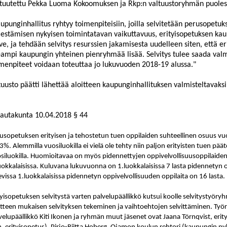
tuutettu Pekka Luoma Kokoomuksen ja Rkp:n valtuustoryhmän puolesta
upunginhallitus ryhtyy toimenpiteisiin, joilla selvitetään perusopetuk
jestämisen nykyisen toimintatavan vaikuttavuus, erityisopetuksen ka
ve, ja tehdään selvitys resurssien jakamisesta uudelleen siten, että 
ampi kaupungin yhteinen pienryhmää lisää. Selvitys tulee saada valmi
menpiteet voidaan toteuttaa jo lukuvuoden 2018-19 alussa."
tuusto päätti lähettää aloitteen kaupunginhallituksen valmisteltavaksi
lautakunta 10.04.2018 § 44
usopetuksen erityisen ja tehostetun tuen oppilaiden suhteellinen osuus vuo
3%. Alemmilla vuosiluokilla ei vielä ole tehty niin paljon erityisten tuen pää
siluokilla. Huomioitavaa on myös pidennettyjen oppivelvollisuusoppilaid
uokkalaisissa. Kuluvana lukuvuonna on 1.luokkalaisissa 7 lasta pidennetyn o
evissa 1.luokkalaisissa pidennetyn oppivelvollisuuden oppilaita on 16 lasta.
tyisopetuksen selvitystä varten palvelupäällikkö kutsui koolle selvitystyöry
itteen mukaisen selvityksen tekeminen ja vaihtoehtojen selvittäminen. T
velupäällikkö Kiti Ikonen ja ryhmän muut jäsenet ovat Jaana Törnqvist, erit