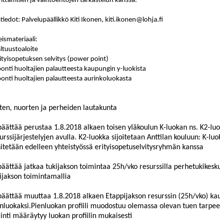
vittämisen ja vaihtoehtojen tarkastelun kanssa.
ätiedot: Palvelupäällikkö Kiti Ikonen, kiti.ikonen@lohja.fi
ismateriaali:
altuustoaloite
rityisopetuksen selvitys (power point)
oonti huoltajien palautteesta kaupungin y-luokista
oonti huoltajien palautteesta aurinkoluokasta
ten, nuorten ja perheiden lautakunta
päättää perustaa 1.8.2018 alkaen toisen yläkoulun K-luokan ns. K2-l
urssijärjestelyjen avulla. K2-luokka sijoitetaan Anttilan kouluun: K-lu
itetään edelleen yhteistyössä erityisopetuselvitysryhmän kanssa
päättää jatkaa tukijakson toimintaa 25h/vko resurssilla perhetukikesk
ijakson toimintamallia
päättää muuttaa 1.8.2018 alkaen Etappijakson resurssin (25h/vko) ka
nluokaksi.Pienluokan profiili muodostuu olemassa olevan tuen tarpee
ainti määräytyy luokan profiilin mukaisesti