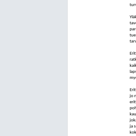
tur
Ylä
tav
par
tue
tar
Eri
rat
kai
lap
myö
Eri
jo 
eri
poh
kau
jok
ja 
kok