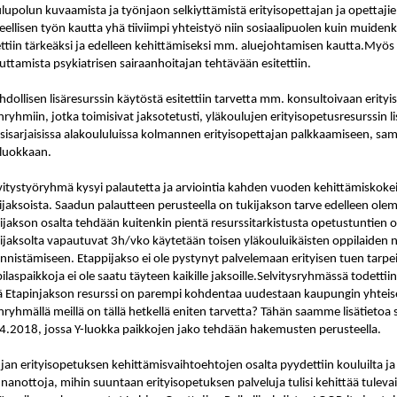
lupolun kuvaamista ja työnjaon selkiyttämistä erityisopettajan ja opettajien
eellisen työn kautta yhä tiiviimpi yhteistyö niin sosiaalipuolen kuin muiden
ttiin tärkeäksi ja edelleen kehittämiseksi mm. aluejohtamisen kautta.Myös
ttamista psykiatrisen sairaanhoitajan tehtävään esitettiin.
dollisen lisäresurssin käytöstä esitettiin tarvetta mm. konsultoivaan erityis
nryhmiin, jotka toimisivat jaksotetusti, yläkoulujen erityisopetusresurssin
sisarjaisissa alakoululuissa kolmannen erityisopettajan palkkaamiseen, sa
luokkaan.
vitystyöryhmä kysyi palautetta ja arviointia kahden vuoden kehittämiskokeil
ijaksoista. Saadun palautteen perusteella on tukijakson tarve edelleen olem
ijakson osalta tehdään kuitenkin pientä resurssitarkistusta opetustuntien 
ijaksolta vapautuvat 3h/vko käytetään toisen yläkouluikäisten oppilaiden 
nnistämiseen. Etappijakso ei ole pystynyt palvelemaan erityisen tuen tarpeis
ilaspaikkoja ei ole saatu täyteen kaikille jaksoille.Selvitysryhmässä todetti
ä Etapinjakson resurssi on parempi kohdentaa uudestaan kaupungin yhteise
nryhmällä meillä on tällä hetkellä eniten tarvetta? Tähän saamme lisätietoa 
4.2018, jossa Y-luokka paikkojen jako tehdään hakemusten perusteella.
jan erityisopetuksen kehittämisvaihtoehtojen osalta pyydettiin kouluilta ja
nanottoja, mihin suuntaan erityisopetuksen palveluja tulisi kehittää tulev