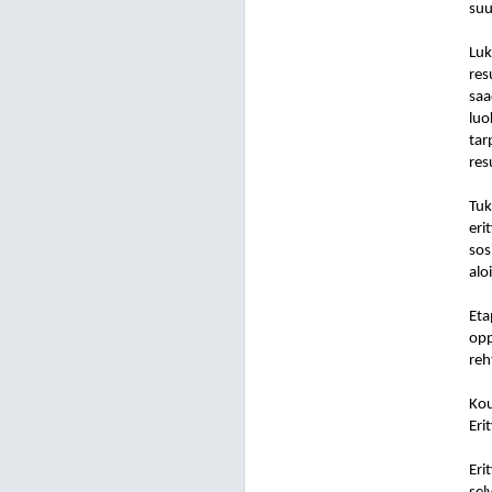
suu
Luk
res
saa
luo
tar
res
Tuk
eri
sos
alo
Eta
opp
reh
Kou
Eri
Eri