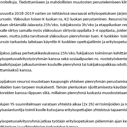
nniteltuja. Tiedottamiseen ja mahdollisten muutosten perustelemiseen kiin
uvuotta 2018-2019 varten on tehtävissä seuraavat erityisopetuksen järje
urssein. Yläkoulun toisen K-luokan ns, K2-luokan perustaminen. Resurssi t
daan siirtämällä Jalavasta 25h/vko, tukijaksosta 3h/vko ja etappiluokan res
kalle siirtyy samalla myös yläkouluun siirtyviä oppilaita 3-4 oppilasta,.joide
peen, mutta jotka tarvitsevat yläkouluun pienryhmän tuen. K-luokkien
toi
urssin tarkastelu laitetaan käyntiin K-luokkien opettajatiimin ja erityisope
ijakso jatkaa perhetukikeskuksessa 25h/vko.Tukijakson toiminnan kehittäm
tyisopetusselvitystyöryhmän kanssa sekä sosiaalipuolen ns. nostetyöskentely
iaaliohjaajan jalkautuminen kouluille pienryhmä tai tukijaksopaikkaa odott
ittamiseksi) kanssa.
ppijakson resurssi muutetaan kaupungin yhteisen pienryhmän perustamis
ilaiden tuen tarpeen mukaisesti. Tämän pienluokan sijoittamisesta käydää
toreiden kanssa riippuen siitä, millainen pienryhmä luokasta muodostetaan
lujen YS-suunnitelmaan varataan yhteistä aikaa (2x 2h) eri toimijoiden ja n
tyisasiantuntija toimii koolle kutsujana erityisopettajien yhteisissä tapaamisi
tyisopetusselvitysryhmä jatkaa työtään erityisopetuksen pidemmän ajan keh