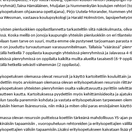
 erityisopetus), Pirjo-Riitta Hoberg, Ojamon koulun rehtori (kaupungin nyk
nryhmät),Taina Hämäläinen, Muijalan ja Nummenkylän koulujen rehtori (t
tyisopetuksen ohjaavana opettajana), Pirjo Uutela-Morander, Nummen yhte
na Wessman, vastaava koulupsykologi ja Harald Holmström, lapsiperhetyön 
yisten pienluokkien oppilastilannetta tarkasteltiin siitä näkökulmasta, oliv
rissä. Koska meillä on jonoja kaupungin yhteisiin pienluokkiin on eri tilantei
ilaan tuen tarve on suuri, mutta emme ole pystyneet tarjoamaan parasta 
n on jouduttu turvautumaan varasuunnitelmaan. Tällaisia "väärässä" pienry
tällä hetkellä 7 oppilasta kaupungin yhteisissä pienryhmissä ja Jalavassa 4-
eisissä pienryhmissä on oppilaita kaikilta muilta alueilta tasaisesti (6-9 o
tällä hetkellä selvästi vähemmän (2 oppilasta).
tyisopetuksen olemassa olevat resurssit ja käyttö kartoitettiin kouluittain ja
dettiin myös arvioimaan olemassa olevan erityisopetuksen resurssin riittävy
tyisopetuksen yhteisten pienryhmien osalta vaikuttavuutta pyrittiin selvitt
autteen kautta. Kartoituksessa pyydettiin myös kehittämisideoita ja ajatuksia
lun tasolla paremmin kohdata ja vastata erityisopetuksen tarpeeseen olemass
taisiin hieman lisäresurssia, niin mikä ja miten olisi paras ensisijainen käy
massa olevan resurssin puitteissa koettiin tärkeänä mahdollisuus YS-ajan pui
kinäisiin tapaamisiin , vuoropuheluun rehtoreiden ja erityisopettajien välill
tyisopettajien välisiin tapaamisiin.Lisäksi erityisopetukseen kaivataan lisää y