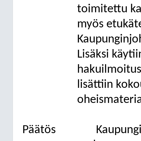
toimitettu ka
myös etukäte
Kaupunginjoh
Lisäksi käyti
hakuilmoitus
lisättiin kok
oheismateriaa
Päätös
Kaupungin