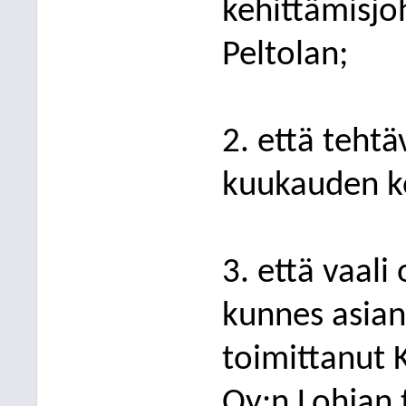
kehittämisjoh
Peltolan;
2. että teht
kuukauden ko
3. että vaali
kunnes asia
toimittanut
Oy:n Lohjan 