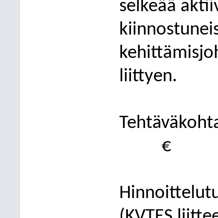
selkeää aktii
kiinnostuneis
kehittämisjo
liittyen.
Tehtäväkohta
€
Hinnoittelut
(KVTES liitte