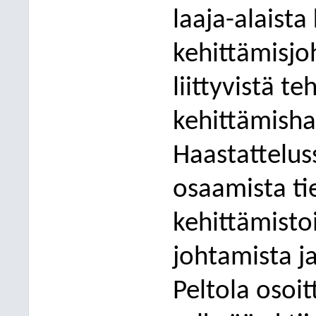
laaja-alaista
kehittämisjo
liittyvistä t
kehittämisha
Haastatteluss
osaamista tie
kehittämisto
johtamista ja
Peltola osoit