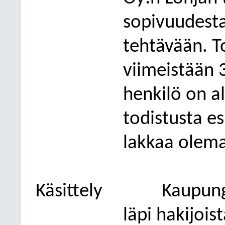
sopivuudesta
tehtävään. T
viimeistään 
henkilö on al
todistusta e
lakkaa olema
Käsittely
Kaupung
läpi hakijois