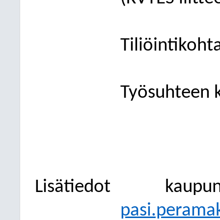
Tiliöintikoht
Työsuhteen 
Lisätiedot
kaupun
pasi.peramak