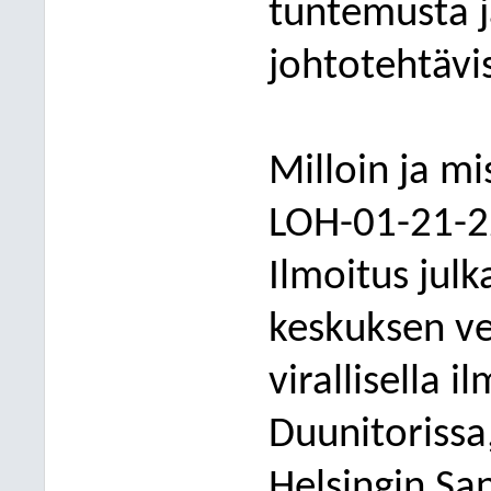
tuntemusta j
johtotehtävi
Milloin ja mi
LOH-01-21-2
Ilmoitus julk
keskuksen ve
virallisella i
Duunitorissa
Helsingin Sa