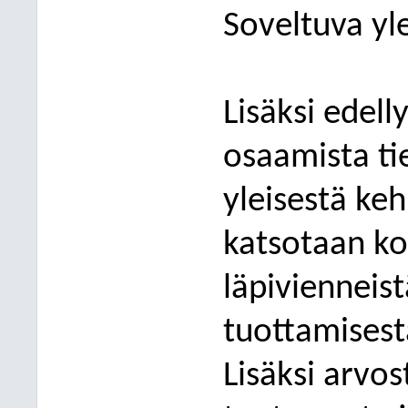
Soveltuva yl
Lisäksi edell
osaamista ti
yleisestä ke
katsotaan k
läpivienneist
tuottamisest
Lisäksi arvo