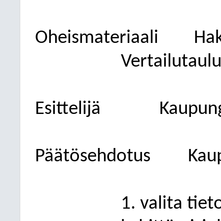
Oheismateriaali
Hak
Vertailutaulu
Esittelijä
Kaupung
Päätösehdotus
Kaup
1. valita tiet