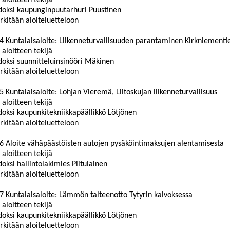
 aloitteen tekijä
doksi kaupunginpuutarhuri Puustinen
kitään aloiteluetteloon
4 Kuntalaisaloite: Liikenneturvallisuuden parantaminen Kirkniementiel
 aloitteen tekijä
doksi suunnitteluinsinööri Mäkinen
kitään aloiteluetteloon
5 Kuntalaisaloite: Lohjan Vieremä, Liitoskujan liikenneturvallisuus
 aloitteen tekijä
doksi kaupunkitekniikkapäällikkö Lötjönen
kitään aloiteluetteloon
6 Aloite vähäpäästöisten autojen pysäköintimaksujen alentamisesta
 aloitteen tekijä
doksi hallintolakimies Piitulainen
kitään aloiteluetteloon
7 Kuntalaisaloite: Lämmön talteenotto Tytyrin kaivoksessa
 aloitteen tekijä
doksi kaupunkitekniikkapäällikkö Lötjönen
kitään aloiteluetteloon