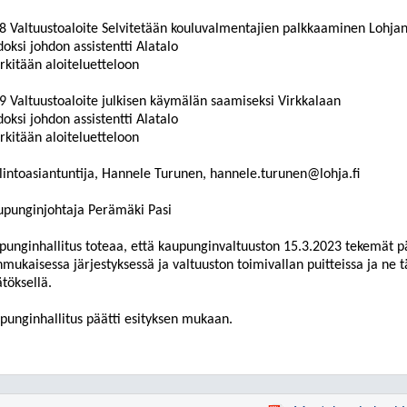
8 Valtuustoaloite Selvitetään kouluvalmentajien palkkaaminen Lohjan
doksi johdon assistentti Alatalo
kitään aloiteluetteloon
9 Valtuustoaloite julkisen käymälän saamiseksi Virkkalaan
doksi johdon assistentti Alatalo
kitään aloiteluetteloon
lintoasiantuntija, Hannele Turunen, hannele.turunen@lohja.fi
upunginjohtaja Perämäki Pasi
punginhallitus toteaa, että kaupunginvaltuuston 15.3.2023 tekemät p
nmukaisessa järjestyksessä ja valtuuston toimivallan puitteissa ja ne
töksellä.
punginhallitus päätti esityksen mukaan.