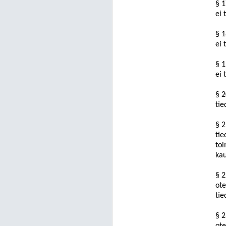
§ 1
ei 
§ 1
ei 
§ 1
ei 
§ 
tie
§ 2
tie
toi
kau
§ 2
ote
tie
§ 2