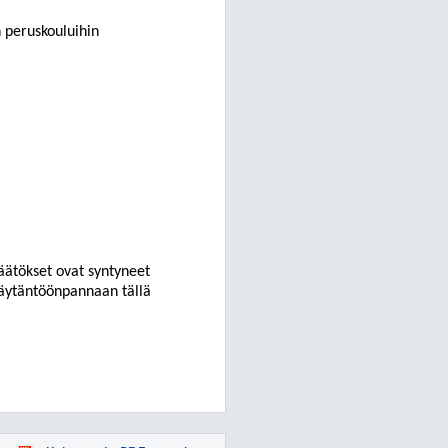
 peruskouluihin
äätökset ovat syntyneet
 täytäntöönpannaan tällä