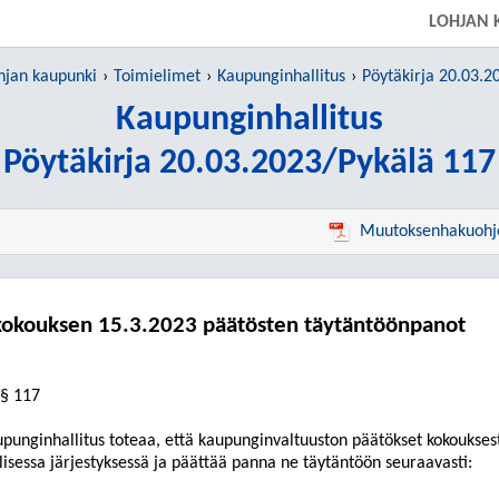
LOHJAN 
hjan kaupunki
Toimielimet
Kaupunginhallitus
Pöytäkirja 20.03.2
Kaupunginhallitus
Pöytäkirja 20.03.2023/Pykälä 117
Muutoksenhakuohj
kokouksen 15.3.2023 päätösten täytäntöönpanot
§ 117
punginhallitus toteaa, että kaupunginvaltuuston päätökset kokoukses
llisessa järjestyksessä ja päättää panna ne täytäntöön seuraavasti: