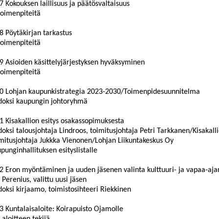
7 Kokouksen laillisuus ja päätösvaltaisuus
toimenpiteitä
8 Pöytäkirjan tarkastus
toimenpiteitä
9 Asioiden käsittelyjärjestyksen hyväksyminen
toimenpiteitä
20 Lohjan kaupunkistrategia 2023-2030/Toimenpidesuunnitelma
doksi kaupungin johtoryhmä
1 Kisakallion esitys osakassopimuksesta
doksi talousjohtaja Lindroos, toimitusjohtaja Petri Tarkkanen/Kisakall
mitusjohtaja Jukkka Vienonen/Lohjan Liikuntakeskus Oy
punginhallituksen esityslistalle
2 Eron myöntäminen ja uuden jäsenen valinta kulttuuri- ja vapaa-aj
 Perenius, valittu uusi jäsen
doksi kirjaamo, toimistosihteeri Riekkinen
3 Kuntalaisaloite: Koirapuisto Ojamolle