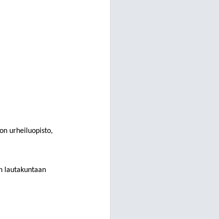
ion urheiluopisto,
an lautakuntaan