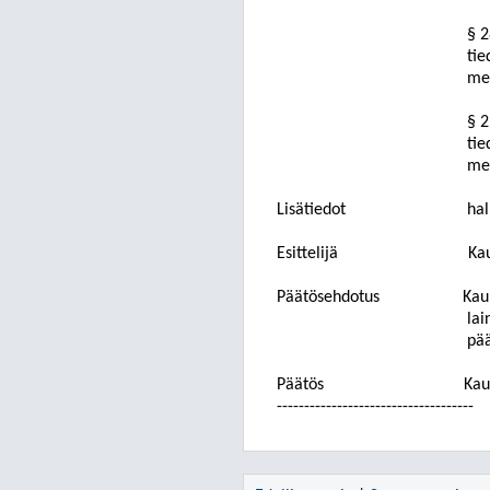
§ 2
tie
mer
§ 2
tie
mer
Lisätiedot
hal
Esittelijä
Ka
Päätösehdotus
Kau
lai
pää
Päätös
Kau
------------------------------------