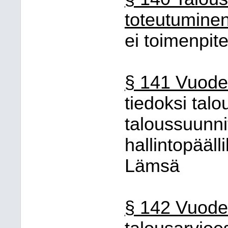
toteutuminen
ei toimenpite
§ 141 Vuode
tiedoksi talo
taloussuunnit
hallintopääll
Lämsä
§ 142 Vuode