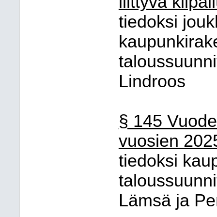
liittyvä kilpai
tiedoksi jou
kaupunkirake
taloussuunnit
Lindroos
§ 145 Vuoden
vuosien 202
tiedoksi kau
taloussuunnit
Lämsä ja Pe