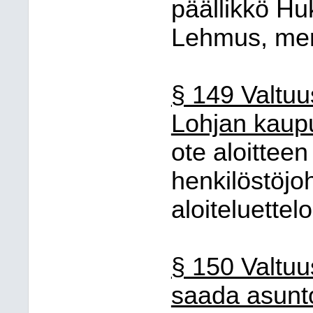
päällikkö Hu
Lehmus, merk
§ 149 Valtuu
Lohjan kaupu
ote aloitteen 
henkilöstöjo
aloiteluettel
§ 150 Valtuu
saada asunt