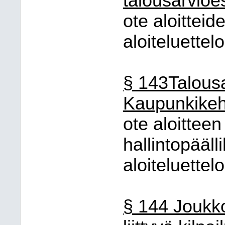
talousarvioes
ote aloitteid
aloiteluettel
§ 143Talousar
Kaupunkikeh
ote aloitteen 
hallintopääl
aloiteluettel
§ 144 Joukko