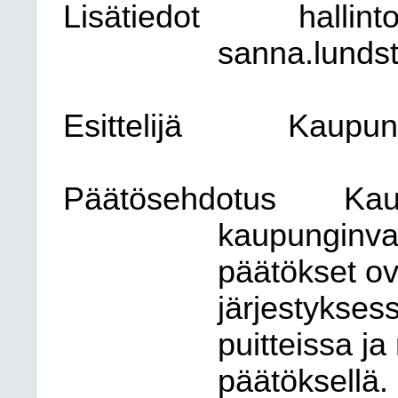
Lisätiedot
hallin
sanna.lunds
Esittelijä
Kaupung
Päätösehdotus
Kau
kaupunginva
päätökset ov
järjestyksess
puitteissa j
päätöksellä.