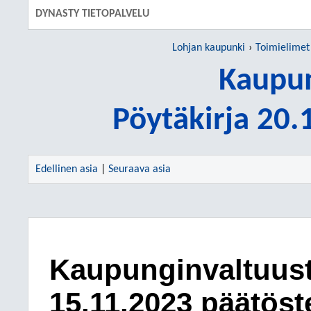
DYNASTY TIETOPALVELU
Lohjan kaupunki
Toimielimet
Kaupun
Pöytäkirja 20
Edellinen asia
|
Seuraava asia
Kaupunginvaltuus
15.11.2023 päätös