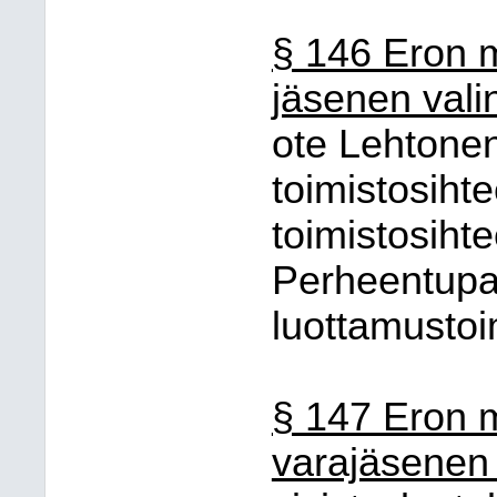
§ 146 Eron 
jäsenen vali
ote Lehtonen 
toimistosihte
toimistosihte
Perheentupa
luottamustoi
§ 147 Eron 
varajäsenen 