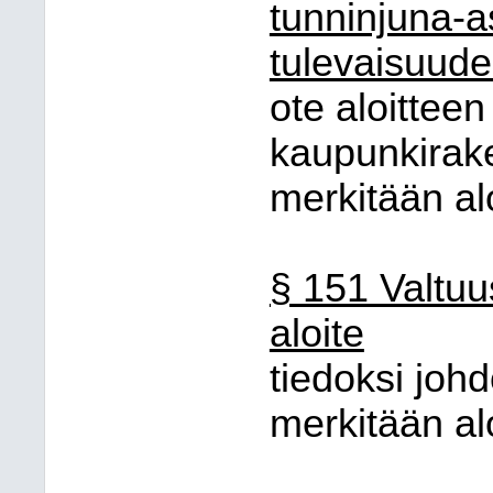
tunninjuna-a
tulevaisuud
ote aloitteen 
kaupunkirake
merkitään al
§ 151 Valtuus
aloite
tiedoksi johd
merkitään al