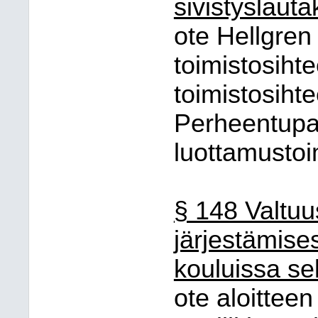
sivistyslaut
ote Hellgren 
toimistosihte
toimistosihte
Perheentupa
luottamustoi
§ 148 Valtuu
järjestämise
kouluissa sek
ote aloitteen