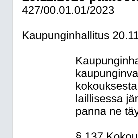
427/00.01.01/2023
Kaupunginhallitus
20.1
Kaupunginhal
kaupunginva
kokouksesta
laillisessa j
panna ne täy
§ 137 Kokouk