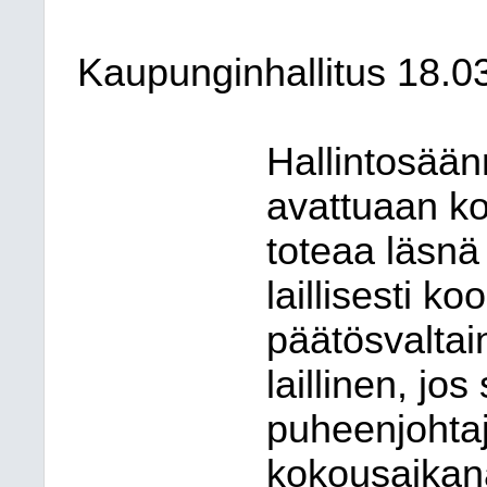
Kaupunginhallitus
18.0
Hallintosää
avattuaan k
toteaa läsnä
laillisesti ko
päätösvaltai
laillinen, jo
puheenjohta
kokousaikana