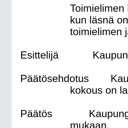
Toimielimen 
kun läsnä on
toimielimen j
Esittelijä
Kaupung
Päätösehdotus
Kau
kokous on lai
Päätös
Kaupungi
mukaan.