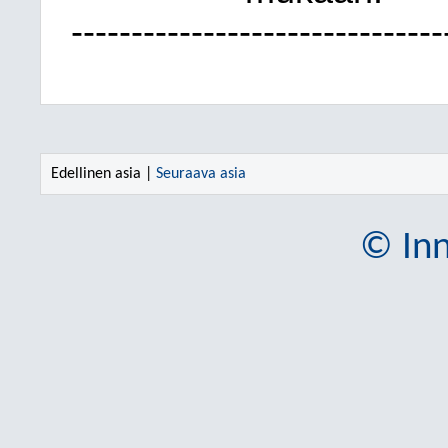
-------------------------------
Edellinen asia |
Seuraava asia
© Inn