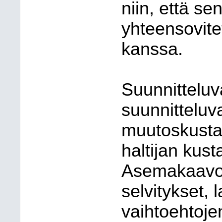
niin, että se
yhteensovit
kanssa.
Suunnittelu
suunnittelu
muutoskusta
haltijan kust
Asemakaavoit
selvitykset,
vaihtoehtoje