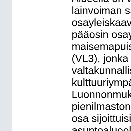
lainvoiman 
osayleiskaava
pääosin osay
maisemapuist
(VL3), jonka
valtakunnall
kulttuuriymp
Luonnonmukai
pienilmaston
osa sijoittui
asuntoalueel