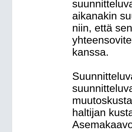
suunnittelu
aikanakin su
niin, että se
yhteensovit
kanssa.
Suunnittelu
suunnittelu
muutoskusta
haltijan kust
Asemakaavoit