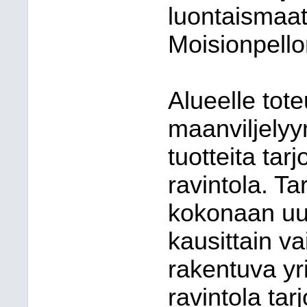
luontaismaat
Moisionpello
Alueelle tot
maanviljelyy
tuotteita tar
ravintola. Ta
kokonaan uud
kausittain v
rakentuva yri
ravintola tarj