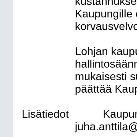
kustannuksell
Kaupungille 
korvausvelvo
Lohjan kaup
hallintosään
mukaisesti s
päättää Kaup
Lisätiedot
Kaupung
juha.anttila@