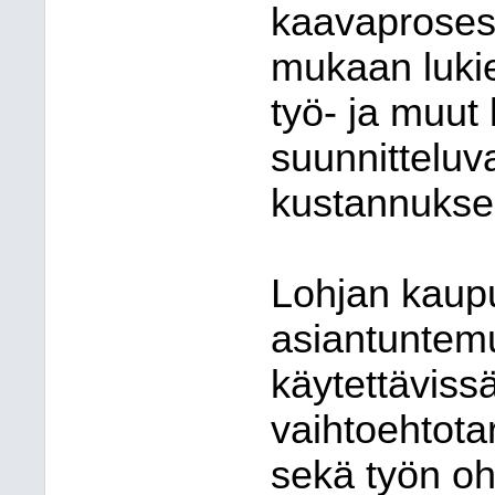
kaavaprosessi
mukaan luki
työ- ja muut
suunnitteluv
kustannuksel
Lohjan kaup
asiantuntemu
käytettävissä
vaihtoehtota
sekä työn oh