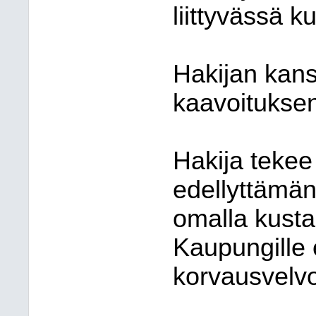
liittyvässä k
Hakijan kans
kaavoitukse
Hakija tekee
edellyttämän
omalla kustan
Kaupungille 
korvausvelvo