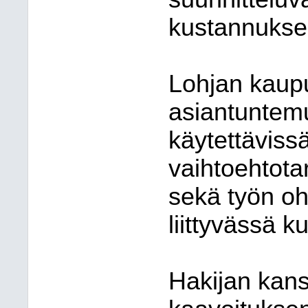
kustannuksel
Lohjan kaup
asiantuntemu
käytettävissä
vaihtoehtota
sekä työn oh
liittyvässä k
Hakijan kans