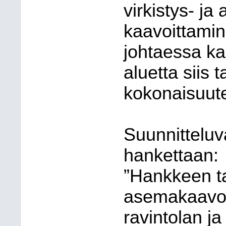
virkistys- ja
kaavoittamin
johtaessa ka
aluetta siis 
kokonaisuut
Suunnitteluv
hankettaan:
”Hankkeen t
asemakaavoi
ravintolan ja 