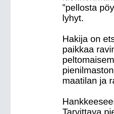
”pellosta pö
lyhyt.
Hakija on et
paikkaa ravi
peltomaisem
pienilmaston
maatilan ja r
Hankkeeseen 
Tarvittava p