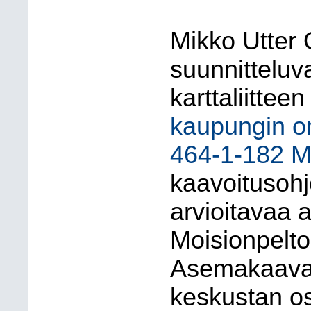
Mikko Utter 
suunnittelu
karttaliittee
kaupungin om
464-1-182 M
kaavoitusoh
arvioitavaa
Moisionpelto,
Asemakaavam
keskustan o