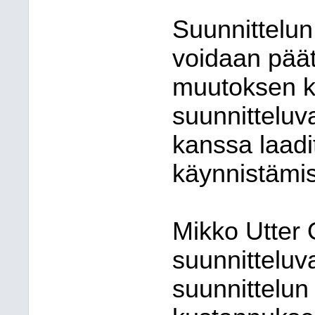
Suunnittelun 
voidaan pää
muutoksen k
suunnitteluv
kanssa laad
käynnistämi
Mikko Utter 
suunnitteluv
suunnittelun 