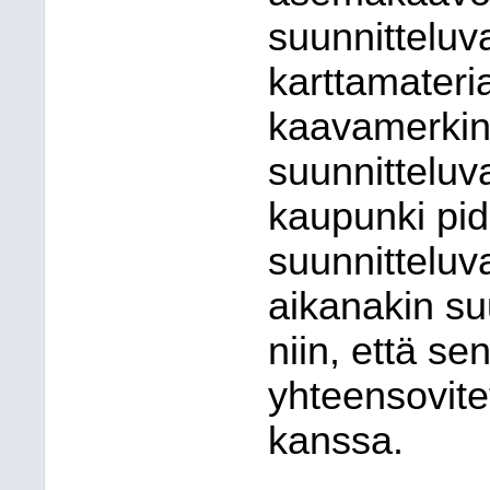
suunnitteluv
karttamateria
kaavamerkinn
suunnitteluv
kaupunki pid
suunnittelu
aikanakin su
niin, että se
yhteensovit
kanssa.