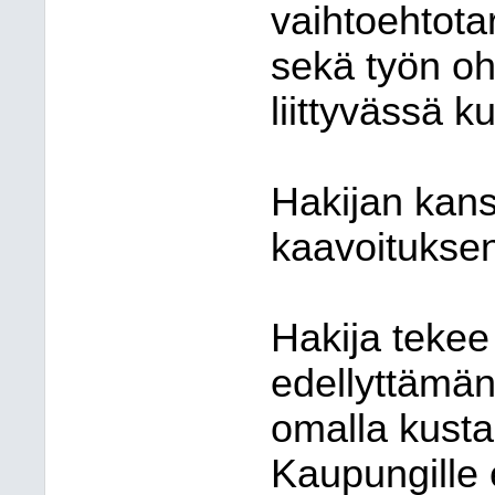
vaihtoehtota
sekä työn oh
liittyvässä k
Hakijan kans
kaavoitukse
Hakija tekee
edellyttämän
omalla kustan
Kaupungille 