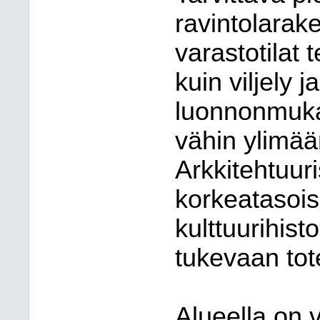
ravintolarak
varastotilat 
kuin viljely 
luonnonmuka
vähin ylimää
Arkkitehtuuris
korkeatasoi
kulttuurihisto
tukevaan tot
Alueella on