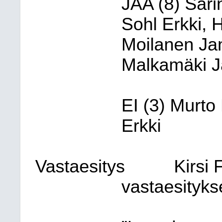
JAA (8) Sari
Sohl Erkki, 
Moilanen Jan
Malkamäki J
EI (3) Murto 
Erkki
Vastaesitys
Kirsi 
vastaesityks