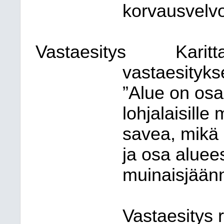
korvausvelvo
Vastaesitys
Karitt
vastaesityks
”Alue on osa
lohjalaisille
savea, mikä 
ja osa aluee
muinaisjäänn
Vastaesitys