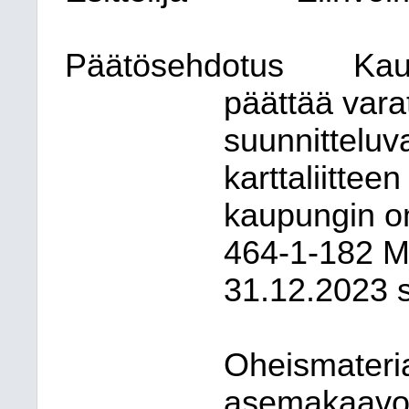
Päätösehdotus
Kau
päättää vara
suunnittelu
karttaliitte
kaupungin om
464-1-182 Mo
31.12.2023 
Oheismateri
asemakaavo