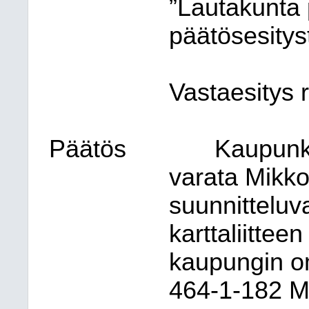
”Lautakunta 
päätösesityst
Vastaesitys
Päätös
Kaupunki
varata Mikko
suunnittelu
karttaliitte
kaupungin om
464-1-182 Mo