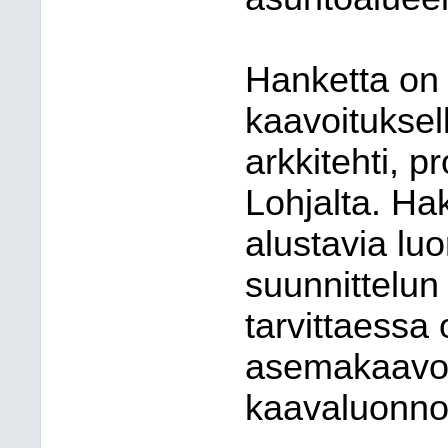
Hanketta on 
kaavoituksell
arkkitehti, p
Lohjalta. Hak
alustavia l
suunnittelun 
tarvittaessa 
asemakaavoit
kaavaluonno