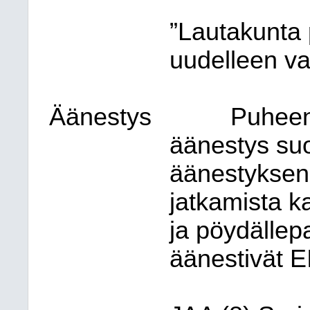
”Lautakunta 
uudelleen va
Äänestys
Puheen
äänestys suo
äänestyksenä
jatkamista k
ja pöydällep
äänestivät EI