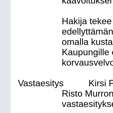
kaavoitukse
Hakija tekee
edellyttämän
omalla kustan
Kaupungille 
korvausvelvo
Vastaesitys
Kirsi 
Risto Murro
vastaesityks