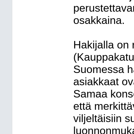
perustettava
osakkaina.
Hakijalla on 
(Kauppakatu 
Suomessa har
asiakkaat ov
Samaa konsep
että merkitt
viljeltäisiin
luonnonmuka