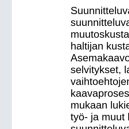
Suunnittelu
suunnittelu
muutoskusta
haltijan kust
Asemakaavoit
selvitykset,
vaihtoehtoje
kaavaprosessi
mukaan luki
työ- ja muut
suunnitteluv