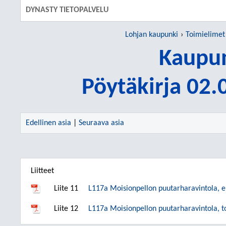
DYNASTY TIETOPALVELU
Lohjan kaupunki
Toimielimet
Kaupun
Pöytäkirja 02
Edellinen asia
|
Seuraava asia
Liitteet
Liite 11
L117a Moisionpellon puutarharavintola, 
Liite 12
L117a Moisionpellon puutarharavintola, to