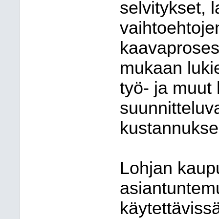
selvitykset,
vaihtoehtoje
kaavaprosessi
mukaan luki
työ- ja muut
suunnitteluv
kustannuksel
Lohjan kaup
asiantuntemu
käytettävissä