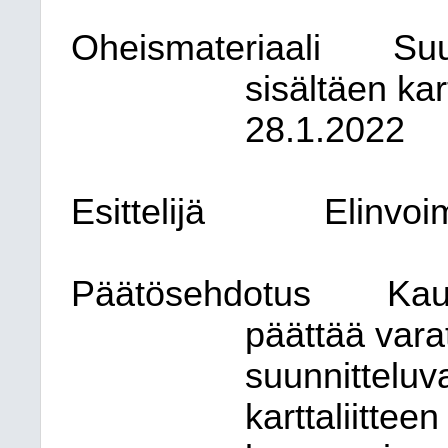
Oheismateriaali
Suu
sisältäen ka
28.1.2022
Esittelijä
Elinvoi
Päätösehdotus
Kau
päättää vara
suunnittelu
karttaliitte