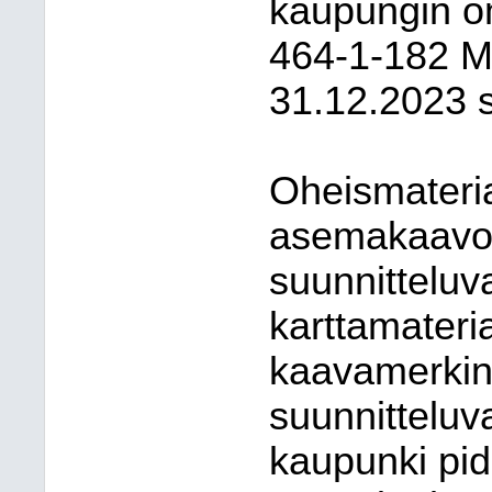
kaupungin om
464-1-182 Mo
31.12.2023 
Oheismateri
asemakaavo
suunnitteluv
karttamateria
kaavamerkinn
suunnitteluv
kaupunki pid