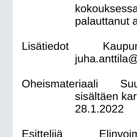
kokouksessa
palauttanut 
Lisätiedot
Kaupung
juha.anttila@
Oheismateriaali
Suu
sisältäen ka
28.1.2022
Esittelijä
Elinvoi