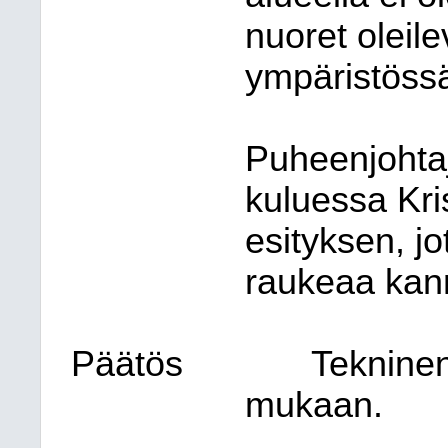
nuoret olei
ympäristössä
Puheenjohtaj
kuluessa Kri
esityksen, jo
raukeaa kan
Päätös
Tekninen
mukaan.