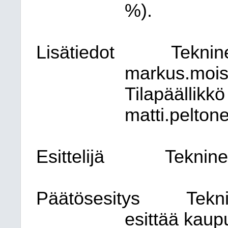
%).
Lisätiedot
Teknin
markus.mois
Tilapäällikkö
matti.pelton
Esittelijä
Teknine
Päätösesitys
Tekn
esittää kaupu