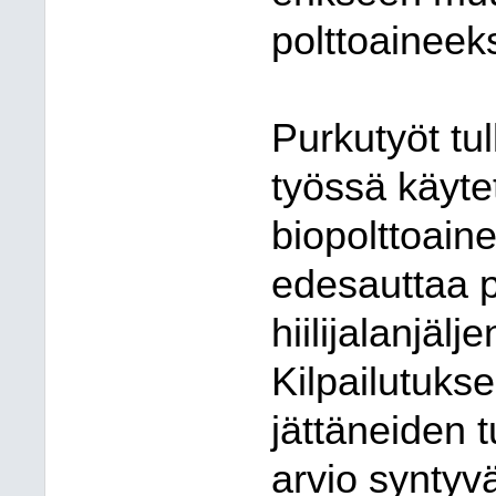
polttoaineeks
Purkutyöt tul
työssä käytet
biopolttoain
edesauttaa 
hiilijalanjäl
Kilpailutuks
jättäneiden 
arvio syntyväs