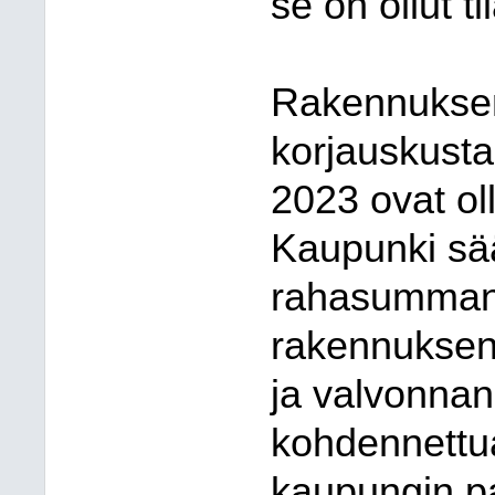
se on ollut t
Rakennuksen
korjauskusta
2023 ovat ol
Kaupunki sä
rahasumman 
rakennuksen,
ja valvonnan
kohdennettua 
kaupungin pa