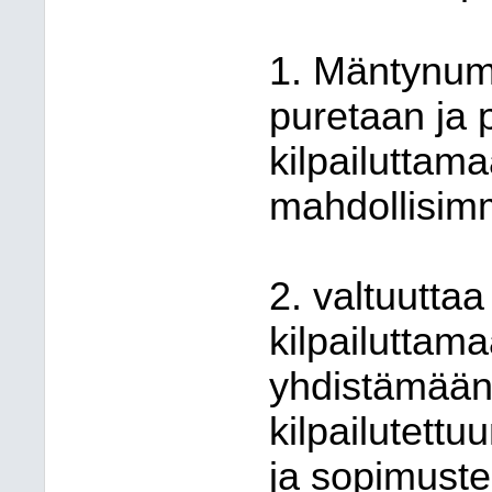
1. Mäntynum
puretaan ja 
kilpailuttama
mahdollisim
2. valtuuttaa
kilpailuttam
yhdistämään
kilpailutett
ja sopimuste