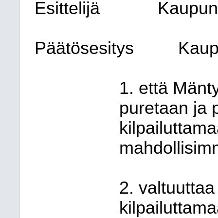
Esittelijä
Kaupung
Päätösesitys
Kaup
1. että Män
puretaan ja 
kilpailuttama
mahdollisim
2. valtuuttaa
kilpailuttam