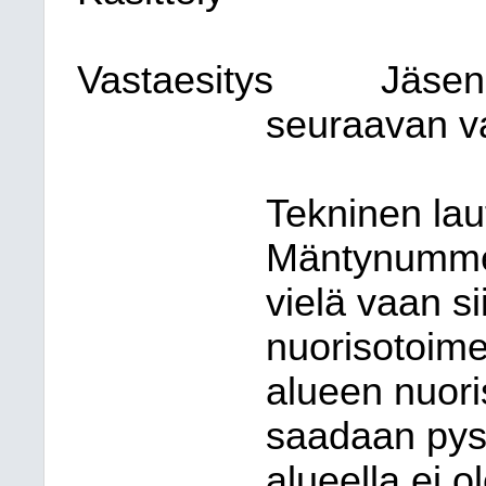
Vastaesitys
Jäsen 
seuraavan v
Tekninen lau
Mäntynummen
vielä vaan s
nuorisotoi
alueen nuori
saadaan pysy
alueella ei ol