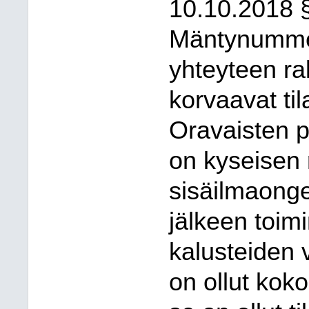
10.10.2018 §
Mäntynumme
yhteyteen ra
korvaavat t
Oravaisten p
on kyseisen
sisäilmaong
jälkeen toimi
kalusteiden
on ollut kok