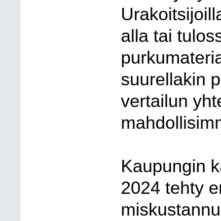
Urakoitsijoill
alla tai tulos
purkumateri
suurellakin 
vertailun yh
mahdollisimm
Kaupungin kä
2024 tehty e
miskustannuks