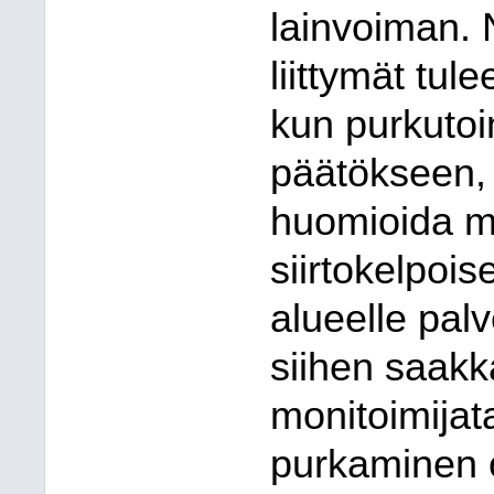
lainvoiman. 
liittymät tul
kun purkutoi
päätökseen, 
huomioida ma
siirtokelpoi
alueelle pal
siihen saakk
monitoimijat
purkaminen on