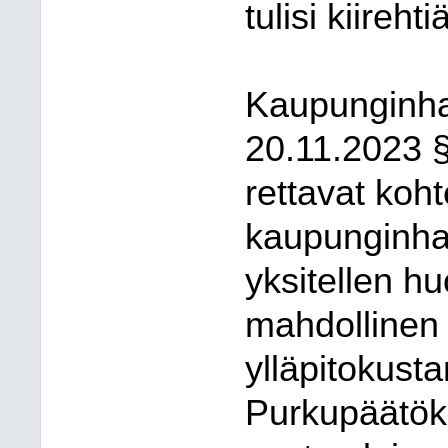
tulisi kiirehti
Kaupunginha
20.11.2023 §
rettavat koh
kaupunginhal
yksitellen h
mahdollinen 
ylläpitokust
Purkupäätök