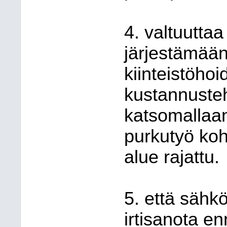
4. valtuuttaa
järjestämään
kiinteistöhoi
kustannuste
katsomallaan 
purkutyö koh
alue rajattu.
5. että sähkö
irtisanota e