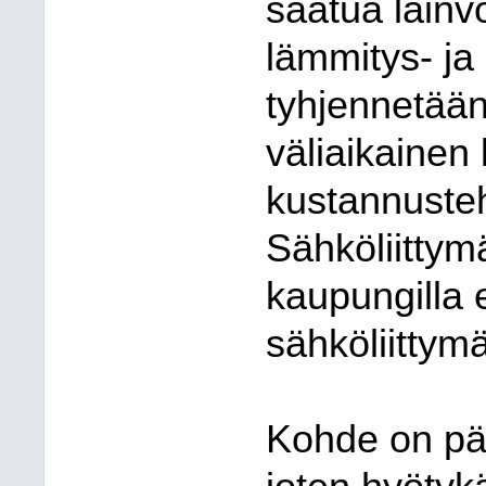
saatua lainv
lämmitys- ja 
tyhjennetään
väliaikainen 
kustannusteh
Sähköliittymä
kaupungilla e
sähköliittym
Kohde on pä