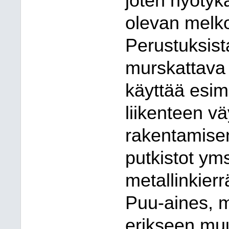
joten hyötyk
olevan melk
Perustuksista
murskattava 
käyttää esim
liikenteen vä
rakentamisen
putkistot ym
metallinkierr
Puu-aines, mik
erikseen muu