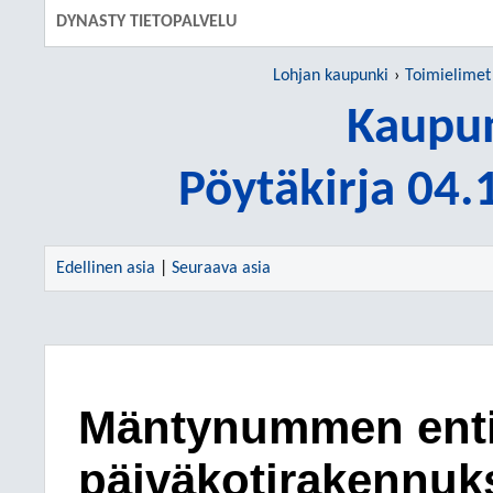
DYNASTY TIETOPALVELU
Lohjan kaupunki
Toimielimet
Kaupun
Pöytäkirja 04
Edellinen asia
|
Seuraava asia
Mäntynummen ent
päiväkotirakennuk