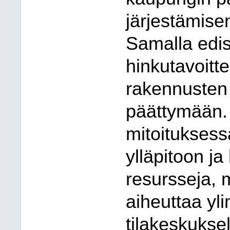
järjestämisen
Samalla edi
hinkutavoitte
rakennusten
päättymään. 
mitoitukses
ylläpitoon ja
resursseja, 
aiheuttaa yl
tilakeskukse