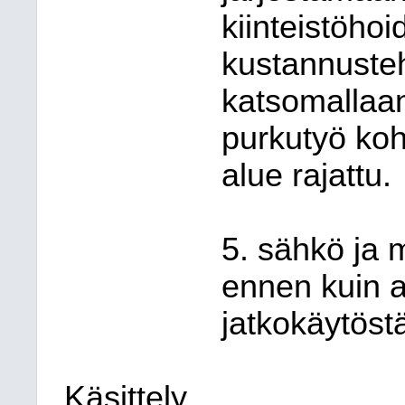
kiinteistöhoi
kustannuste
katsomallaan 
purkutyö koh
alue rajattu.
5. sähkö ja m
ennen kuin a
jatkokäytöst
Käsittely