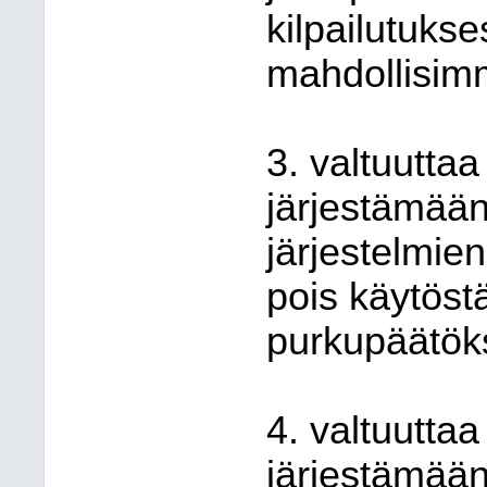
kilpailutuks
mahdollisimm
3. valtuuttaa
järjestämää
järjestelmie
pois käytöstä
purkupäätök
4. valtuuttaa
järjestämään