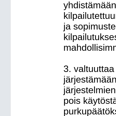
yhdistämään
kilpailutett
ja sopimuste
kilpailutuks
mahdollisimm
3. valtuuttaa
järjestämää
järjestelmie
pois käytöstä
purkupäätök