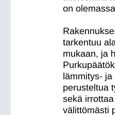
on olemassa
Rakennuksen
tarkentuu al
mukaan, ja h
Purkupäätök
lämmitys- ja
perusteltua t
sekä irrotta
välittömästi