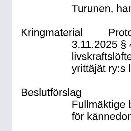
Turunen, han
Kringmaterial
Prot
3.11.2025 §
livskraftslöf
yrittäjät ry:s 
Beslutförslag
Fullmäktige 
för kännedo