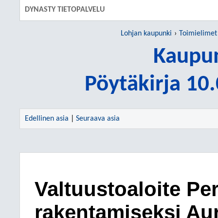
DYNASTY TIETOPALVELU
Lohjan kaupunki
Toimielimet
Kaupun
Pöytäkirja 10
Edellinen asia
|
Seuraava asia
Valtuustoaloite Pe
rakentamiseksi Au