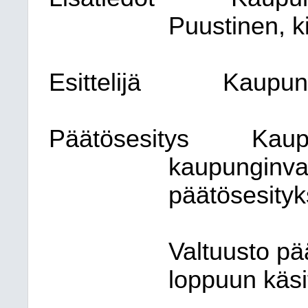
Puustinen, ki
Esittelijä
Kaupung
Päätösesitys
Kaup
kaupunginval
päätösesityk
Valtuusto pä
loppuun käsit