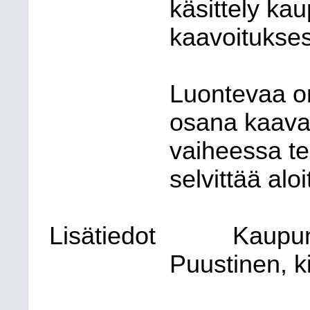
käsittely ka
kaavoitukse
Luontevaa on,
osana kaavap
vaiheessa te
selvittää aloi
Lisätiedot
Kaupun
Puustinen, ki