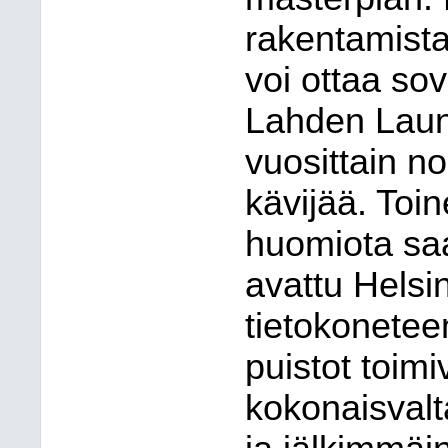
rakentamista 
voi ottaa sov
Lahden Laun
vuosittain n
kävijää. Toin
huomiota saa
avattu Hels
tietokonetee
puistot toimi
kokonaisvalt