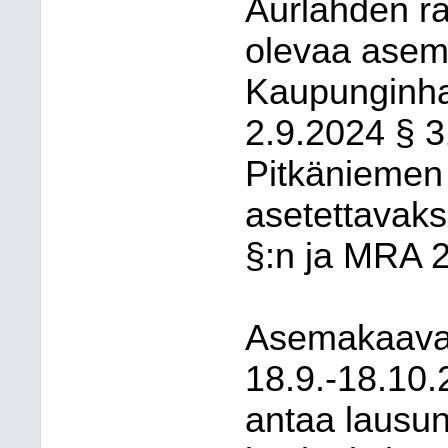
Aurlahden ra
olevaa asem
Kaupunginha
2.9.2024 § 
Pitkänieme
asetettavaksi
§:n ja MRA 2
Asemakaavalu
18.9.-18.10.
antaa lausun