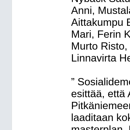
Anni, Mustal
Aittakumpu Bi
Mari, Ferin K
Murto Risto, 
Linnavirta H
” Sosialidem
esittää, että
Pitkäniemeen 
laaditaan k
masterplan.