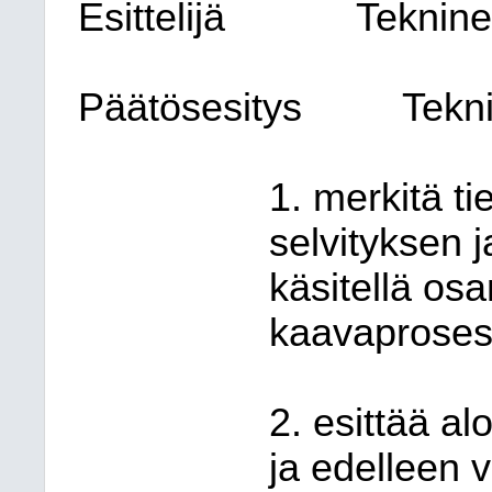
Esittelijä
Teknine
Päätösesitys
Tekn
1. merkitä t
selvityksen j
käsitellä os
kaavaproses
2. esittää al
ja edelleen 