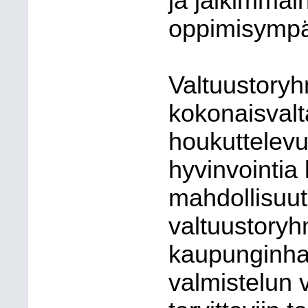
ja jälkimmäi
oppimisympä
Valtuustory
kokonaisvalt
houkuttelevu
hyvinvointia
mahdollisuut
valtuustoryh
kaupunginhal
valmistelun v