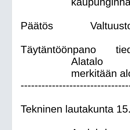
kaupunginhall
Päätös
Valtuust
Täytäntöönpano
tie
Alatalo
merkitään al
-------------------------------
Tekninen lautakunta 15