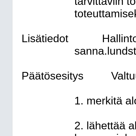
tarvittaviin 
toteuttamisek
Lisätiedot
Hallin
sanna.lunds
Päätösesitys
Valtu
1. merkitä a
2. lähettää a