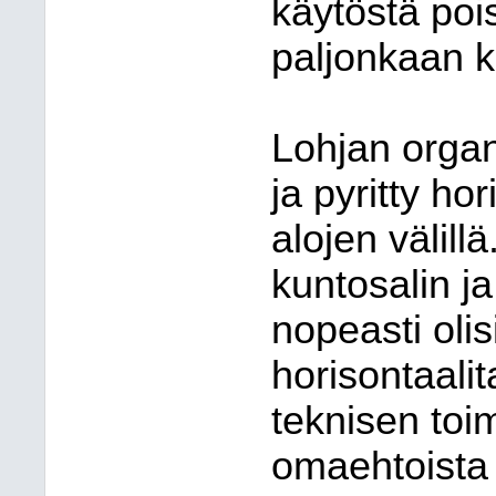
käytöstä pois 
paljonkaan k
Lohjan organi
ja pyritty ho
alojen välill
kuntosalin j
nopeasti olis
horisontaalit
teknisen toi
omaehtoista 