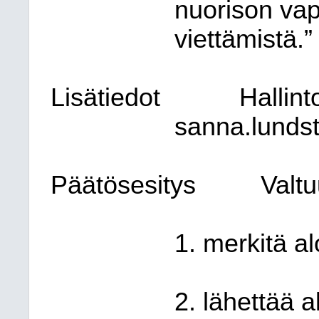
nuorison vap
viettämistä.”
Lisätiedot
Hallin
sanna.lundstr
Päätösesitys
Valtu
1. merkitä a
2. lähettää a