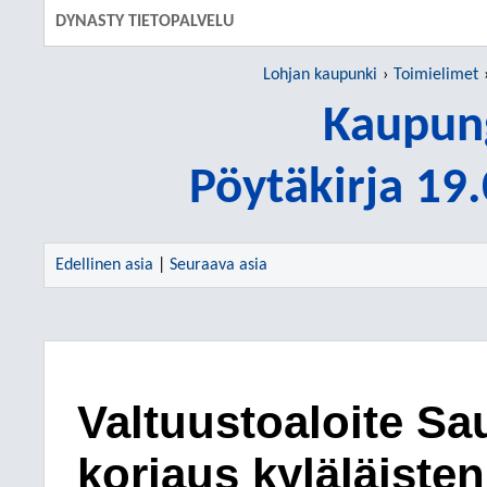
DYNASTY TIETOPALVELU
Lohjan kaupunki
Toimielimet
Kaupung
Pöytäkirja 19
Edellinen asia
|
Seuraava asia
Valtuustoaloite Sa
korjaus kyläläisten