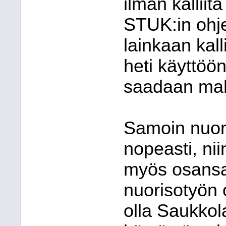
ilman kalliita
STUK:in ohje
lainkaan kall
heti käyttöön
saadaan mahd
Samoin nuori
nopeasti, ni
myös osansa
nuorisotyön 
olla Saukkol