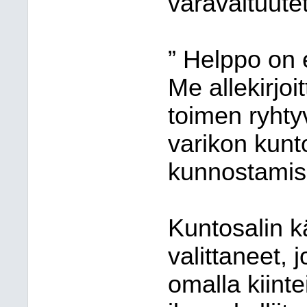
varavaltuutet
” Helppo on e
Me allekirjo
toimen ryhty
varikon kunto
kunnostamise
Kuntosalin kä
valittaneet, 
omalla kiint