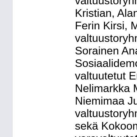
valtuustoryh
Kristian, Ala
Ferin Kirsi,
valtuustoryh
Sorainen Ana
Sosiaalidem
valtuutetut E
Nelimarkka M
Niemimaa Ju
valtuustoryh
sekä Kokoom