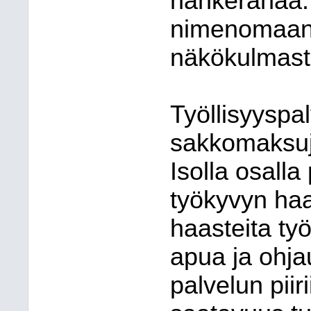
hankerahaa. S
nimenomaan 
näkökulmast
Työllisyyspa
sakkomaksuj
Isolla osalla
työkyvyn haas
haasteita ty
apua ja ohja
palvelun piir