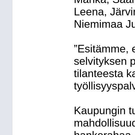
Leena, Järvi
Niemimaa J
”Esitämme, e
selvityksen 
tilanteesta 
työllisyyspal
Kaupungin tu
mahdollisuud