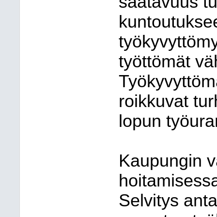
saatavuus tu
kuntoutukse
työkyvyttöm
työttömät v
Työkyvyttömät
roikkuvat tur
lopun työura
Kaupungin va
hoitamisessa
Selvitys anta