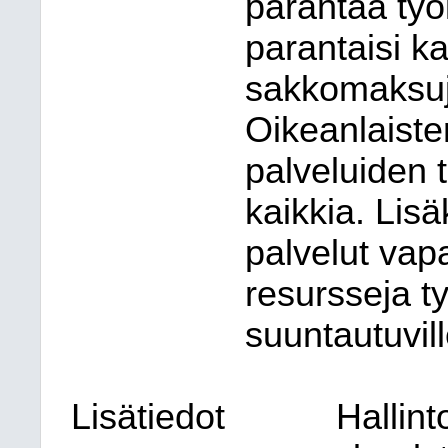
parantaa työl
parantaisi k
sakkomaksuj
Oikeanlaiste
palveluiden 
kaikkia. Lis
palvelut vap
resursseja t
suuntautuvill
Lisätiedot
Hallin