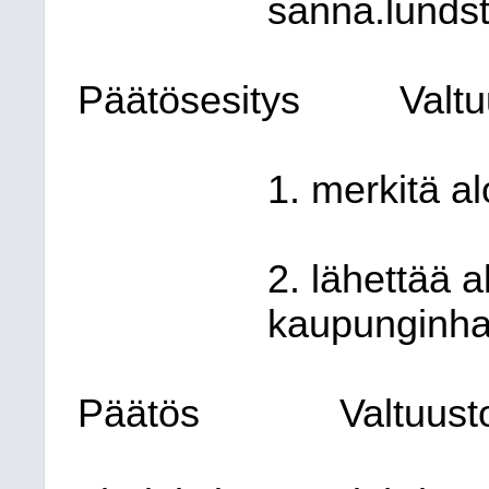
sanna.lundst
Päätösesitys
Valt
1. merkitä a
2. lähettää a
kaupunginhall
Päätös
Valtuust