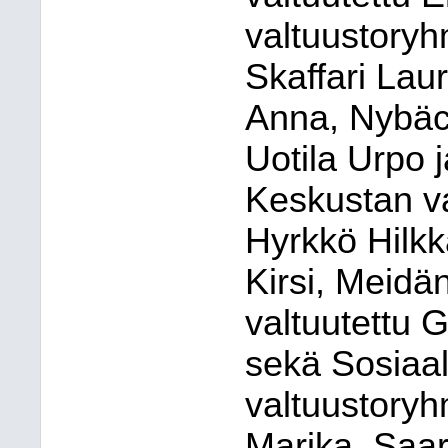
valtuustoryh
Skaffari Lau
Anna, Nybäck
Uotila Urpo
Keskustan va
Hyrkkö Hilkk
Kirsi, Meidä
valtuutettu 
sekä Sosiaal
valtuustoryh
Marika, Saar