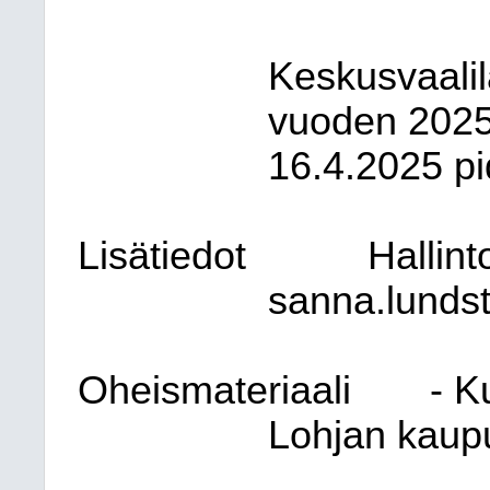
Keskusvaalil
vuoden 2025
16.4.2025 p
Lisätiedot
Hallin
sanna.lunds
Oheismateriaali
- K
Lohjan kaup