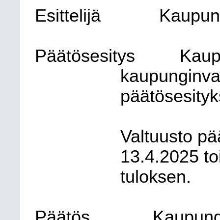
Esittelijä
Kaupung
Päätösesitys
Kaup
kaupunginval
päätösesityk
Valtuusto pä
13.4.2025 to
tuloksen.
Päätös
Kaupungi