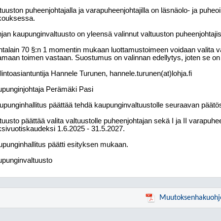
tuuston puheenjohtajalla ja varapuheenjohtajilla on läsnäolo- ja puhe
kouksessa.
jan kaupunginvaltuusto on yleensä valinnut valtuuston puheenjohtaji
talain 70 §:n 1 momentin mukaan luottamustoimeen voidaan valita va
amaan toimen vastaan. Suostumus on valinnan edellytys, joten se on
lintoasiantuntija Hannele Turunen, hannele.turunen(at)lohja.fi
punginjohtaja Perämäki Pasi
upunginhallitus päättää tehdä kaupunginvaltuustolle seuraavan päät
tuusto päättää valita valtuustolle puheenjohtajan sekä I ja II varapuhe
sivuotiskaudeksi 1.6.2025 - 31.5.2027.
punginhallitus päätti esityksen mukaan.
punginvaltuusto
Muutoksenhakuohj