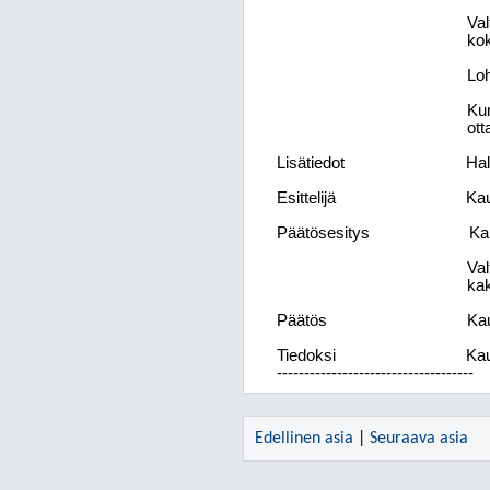
Val
ko
Loh
Kun
ott
Lisätiedot
Hal
Esittelijä
Kau
Päätösesitys
Ka
Val
kak
Päätös
Kau
Tiedoksi
Kau
------------------------------------
Edellinen asia
|
Seuraava asia