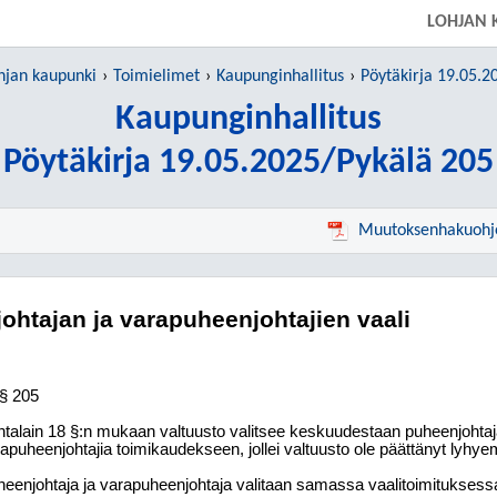
LOHJAN 
hjan kaupunki
Toimielimet
Kaupunginhallitus
Pöytäkirja 19.05.2
Kaupunginhallitus
Pöytäkirja 19.05.2025/Pykälä 205
Muutoksenhakuohj
ohtajan ja varapuheenjohtajien vaali
§ 205
talain 18 §:n mukaan valtuusto valitsee keskuudestaan puheenjohtaj
apuheenjohtajia toimikaudekseen, jollei valtuusto ole päättänyt lyh
eenjohtaja ja varapuheenjohtaja valitaan samassa vaalitoimituksess