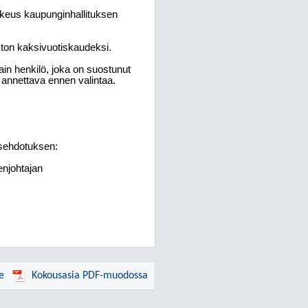
oikeus kaupunginhallituksen
ston kaksivuotiskaudeksi.
in henkilö, joka on suostunut
 annettava ennen valintaa.
ösehdotuksen:
enjohtajan
e
Kokousasia PDF-muodossa