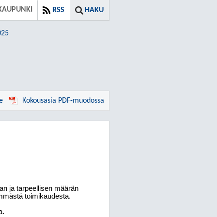
KAUPUNKI
RSS
HAKU
025
e
Kokousasia PDF-muodossa
an ja tarpeellisen määrän
yemmästä toimikaudesta.
a.