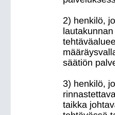
2) henkilö, 
lautakunnan 
tehtäväaluee
määräysvalla
säätiön palv
3) henkilö, j
rinnastettav
taikka johta