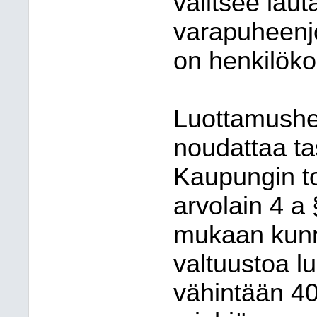
valitsee lau
varapuheenjo
on henkilöko
Luottamushen
noudattaa ta
Kaupungin to
arvolain 4 a
mukaan kunna
valtuustoa l
vähintään 40