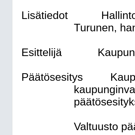
Lisätiedot
Hallint
Turunen, han
Esittelijä
Kaupung
Päätösesitys
Kaup
kaupunginval
päätösesityk
Valtuusto pä