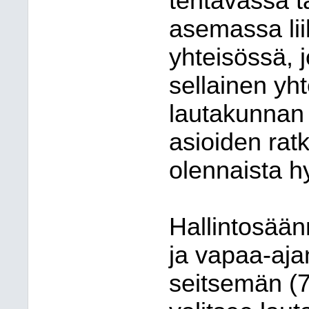
tehtävässä t
asemassa lii
yhteisössä,
sellainen yh
lautakunnan 
asioiden rat
olennaista h
Hallintosään
ja vapaa-aj
seitsemän (7)