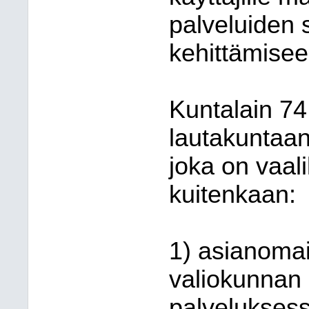
palveluiden 
kehittämisee
Kuntalain 74
lautakuntaan
joka on vaal
kuitenkaan:
1) asianomai
valiokunnan
palveluksess