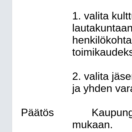
1. valita kul
lautakuntaan 
henkilökoht
toimikaudeks
2. valita jä
ja yhden var
Päätös
Kaupungi
mukaan.