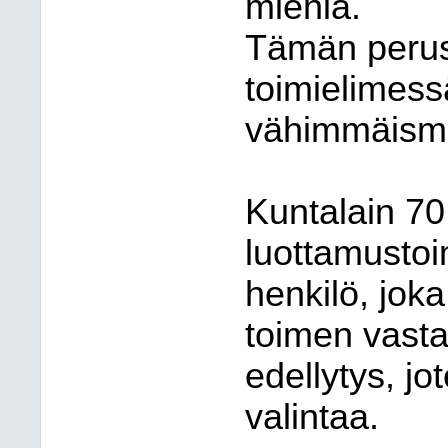
miehiä.
Tämän perus
toimielimess
vähimmäismä
Kuntalain 7
luottamustoi
henkilö, jok
toimen vast
edellytys, j
valintaa.