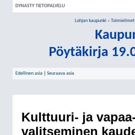
DYNASTY TIETOPALVELU
Lohjan kaupunki
Toimielimet
Kaupun
Pöytäkirja 19
Edellinen asia
|
Seuraava asia
Kulttuuri- ja vapa
valitseminen kaude