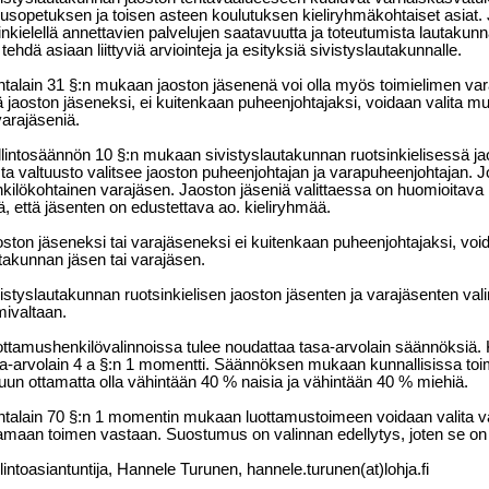
usopetuksen ja toisen asteen koulutuksen kieliryhmäkohtaiset asiat.
inkielellä annettavien palvelujen saatavuutta ja toteutumista lautakunn
 tehdä asiaan liittyviä arviointeja ja esityksiä sivistyslautakunnalle.
talain 31 §:n mukaan jaoston jäsenenä voi olla myös toimielimen vara
ä jaoston jäseneksi, ei kuitenkaan puheenjohtajaksi, voidaan valita mu
varajäseniä.
lintosäännön 10 §:n mukaan sivistyslautakunnan ruotsinkielisessä ja
sta valtuusto valitsee jaoston puheenjohtajan ja varapuheenjohtajan. J
kilökohtainen varajäsen. Jaoston jäseniä valittaessa on huomioitava
tä, että jäsenten on edustettava ao. kieliryhmää.
ston jäseneksi tai varajäseneksi ei kuitenkaan puheenjohtajaksi, voi
takunnan jäsen tai varajäsen.
istyslautakunnan ruotsinkielisen jaoston jäsenten ja varajäsenten val
mivaltaan.
ttamushenkilövalinnoissa tulee noudattaa tasa-arvolain säännöksiä.
a-arvolain 4 a §:n 1 momentti. Säännöksen mukaan kunnallisissa toim
uun ottamatta olla vähintään 40 % naisia ja vähintään 40 % miehiä.
talain 70 §:n 1 momentin mukaan luottamustoimeen voidaan valita va
amaan toimen vastaan. Suostumus on valinnan edellytys, joten se on
lintoasiantuntija, Hannele Turunen, hannele.turunen(at)lohja.fi