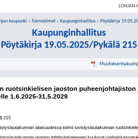
LOHJAN 
hjan kaupunki
Toimielimet
Kaupunginhallitus
Pöytäkirja 19.05.2
Kaupunginhallitus
Pöytäkirja 19.05.2025/Pykälä 215
Muutoksenhakuohj
n ruotsinkielisen jaoston puheenjohtajiston 
lle 1.6.2025-31.5.2029
§ 215
istyslautakunnan alaisuudessa toimii sivistyslautakunnan ruotsinkieli
istyslautakunnan jaoston tehtäväalueeseen kuuluvat varhaiskasvatu