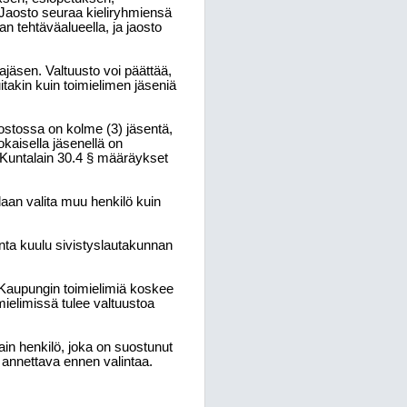
 Jaosto seuraa kieliryhmiensä
an tehtäväalueella, ja jaosto
jäsen. Valtuusto voi päättää,
itakin kuin toimielimen jäseniä
ostossa on kolme (3) jäsentä,
okaisella jäsenellä on
 Kuntalain 30.4 § määräykset
daan valita muu henkilö kuin
inta kuulu sivistyslautakunnan
 Kaupungin toimielimiä koskee
ielimissä tulee valtuustoa
in henkilö, joka on suostunut
 annettava ennen valintaa.