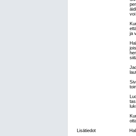
per
äid
voi
Kun
ett
ja 
Hal
joi
hen
sii
Jao
lau
Siv
toi
Luo
tas
luk
Kun
ott
Lisätiedot
Hal