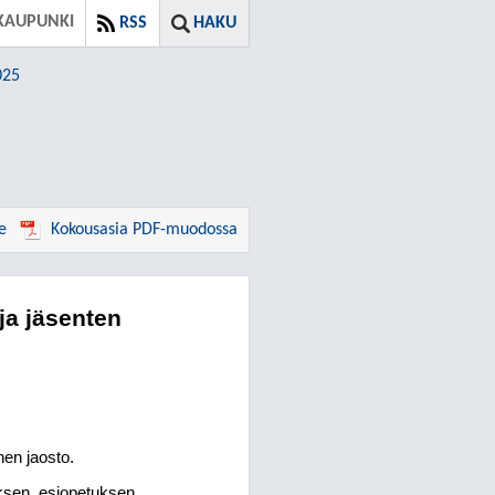
KAUPUNKI
RSS
HAKU
025
e
Kokousasia PDF-muodossa
ja jäsenten
nen jaosto.
ksen, esiopetuksen,