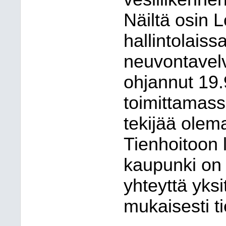
Näiltä osin 
hallintolaiss
neuvontavel
ohjannut 19.9
toimittamass
tekijää olem
Tienhoitoon l
kaupunki on 
yhteyttä yksi
mukaisesti t