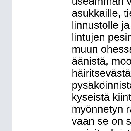
useamman vuo
asukkaille, ti
linnustolle 
lintujen pesi
muun ohessa 
äänistä, moo
häiritseväst
pysäköinnist
kyseistä kiint
myönnetyn r
vaan se on s