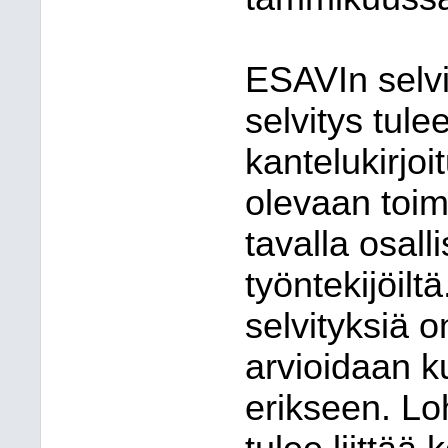
ESAVIn selv
selvitys tule
kantelukirjo
olevaan toim
tavalla osalli
työntekijöilt
selvityksiä 
arvioidaan 
erikseen. Lo