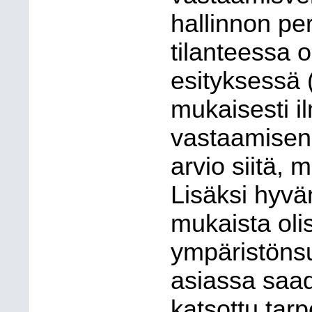
hallinnon pe
tilanteessa ol
esityksessä 
mukaisesti il
vastaamisen 
arvio siitä, 
Lisäksi hyvä
mukaista olisi
ympäristönsuo
asiassa saa
katsottu tarp