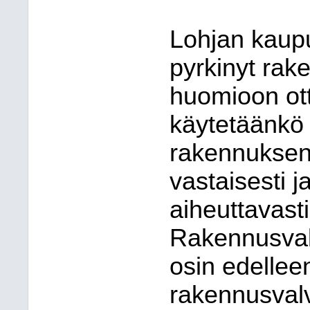
Lohjan kaup
pyrkinyt rak
huomioon ott
käytetäänkö 
rakennuksen 
vastaisesti j
aiheuttavast
Rakennusvalv
osin edellee
rakennusval