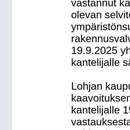
vastannut kan
olevan selvi
ympäristönsu
rakennusvalv
19.9.2025 y
kantelijalle 
Lohjan kaup
kaavoituksen
kantelijalle
vastauksest