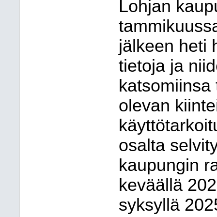
Lohjan kaupu
tammikuussa
jälkeen heti
tietoja ja nii
katsomiinsa 
olevan kiinte
käyttötarko
osalta selvit
kaupungin r
keväällä 202
syksyllä 202