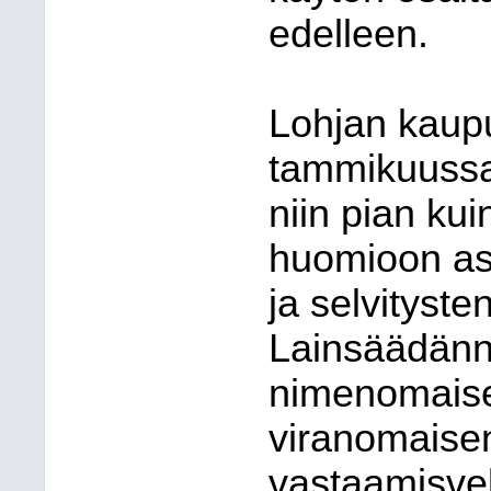
edelleen.
Lohjan kaup
tammikuussa
niin pian kui
huomioon as
ja selvityst
Lainsäädänn
nimenomaises
viranomaisen 
vastaamisvel