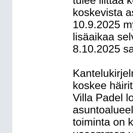
tulee liittää
koskevista a
10.9.2025 m
lisäaikaa se
8.10.2025 s
Kantelukirjel
koskee häiri
Villa Padel
asuntoalueel
toiminta on 