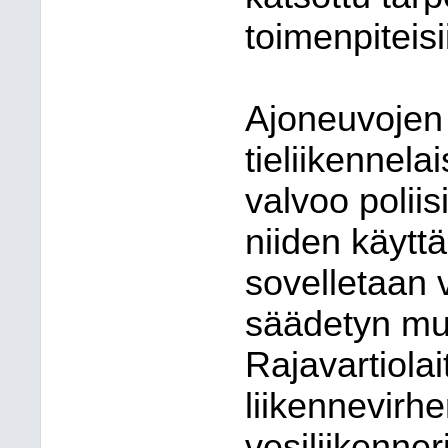
toimenpiteisi
Ajoneuvojen
tieliikennel
valvoo poliis
niiden käytt
sovelletaan v
säädetyn muka
Rajavartiolai
liikennevir
vesiliikenn