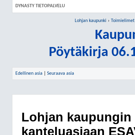
DYNASTY TIETOPALVELU
Lohjan kaupunki
Toimielimet
Kaupun
Pöytäkirja 06
Edellinen asia
|
Seuraava asia
Lohjan kaupungin l
kanteluasiaan ESA