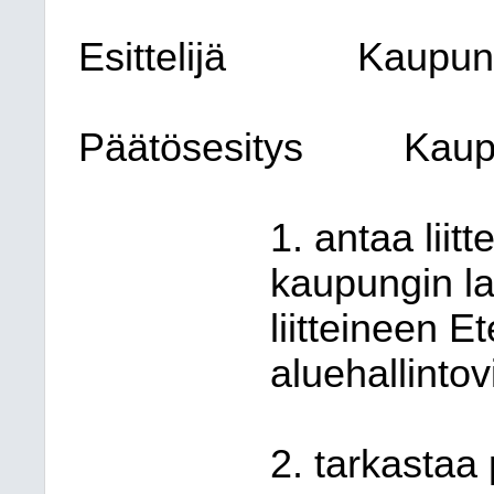
Esittelijä
Kaupung
Päätösesitys
Kaup
1. antaa liit
kaupungin la
liitteineen 
aluehallintovi
2. tarkastaa