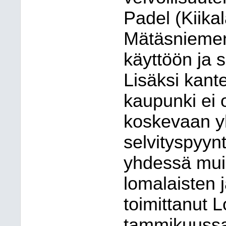
Padel (Kiika
Mätäsniemen
käyttöön ja si
Lisäksi kan
kaupunki ei 
koskevaan yh
selvityspyynt
yhdessä mui
lomalaisten 
toimittanut 
tammikuussa