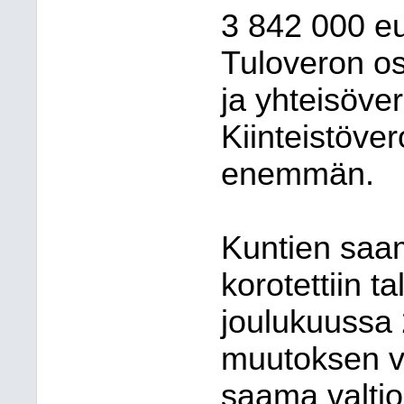
3
842
000 eu
Tuloveron osa
ja yhteisöver
Kiinteistöve
enemmän.
Kuntien saa
korotettiin t
joulukuussa
muutoksen v
saama valti