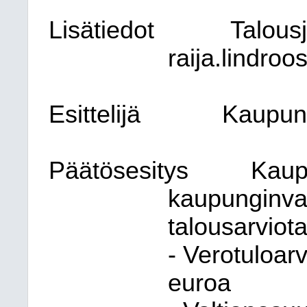
Lisätiedot
Talousj
raija.lindroos
Esittelijä
Kaupung
Päätösesitys
Kaupu
kaupunginval
talousarviot
- Verotuloar
euroa