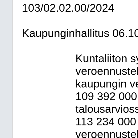
103/02.02.00/2024
Kaupunginhallitus
06.1
Kuntaliiton 
veroennuste
kaupungin v
109
392
000
talousarvioss
113
234
000
veroennustek