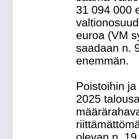
31
094 000 e
valtionosuude
euroa (VM sy
saadaan n. 
enemmän.
Poistoihin j
2025 talousa
määrärahava
riittämättöm
olevan n. 19,