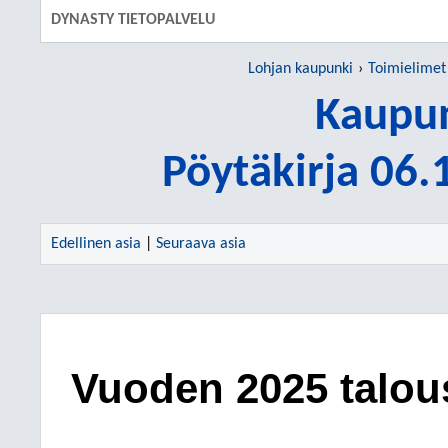
DYNASTY TIETOPALVELU
Lohjan kaupunki
Toimielimet
Kaupun
Pöytäkirja 06
Edellinen asia
|
Seuraava asia
Vuoden 2025 talou