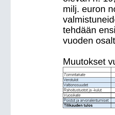
milj. euron 
valmistuneid
tehdään ens
vuoden osalt
Muutokset v