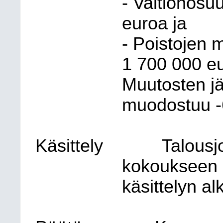
- Valtionosu
euroa ja
- Poistojen 
1
700 000 eu
Muutosten jä
muodostuu -
Käsittely
Talousj
kokoukseen 
käsittelyn al