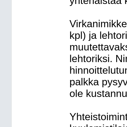
yhtenäistää 
Virkanimikke
kpl) ja lehtor
muutettavaks
lehtoriksi. 
hinnoittelut
palkka pysyv
ole kustannu
Yhteistoimin