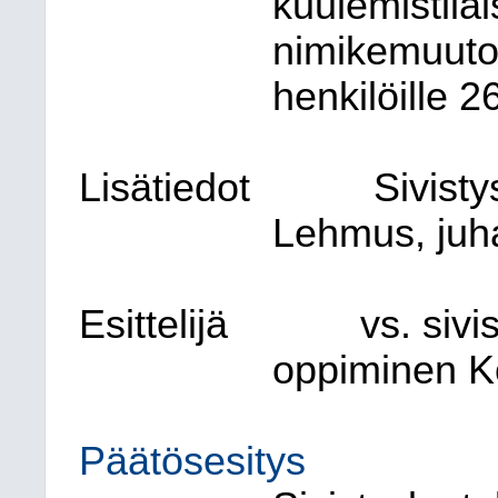
kuulemistila
nimikemuutos
henkilöille 2
Lisätiedot
Sivist
Lehmus, juha
Esittelijä
vs. sivi
oppiminen K
Päätösesitys