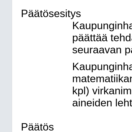
Päätösesitys
Kaupunginhal
päättää tehd
seuraavan p
Kaupunginhal
matematiikan 
kpl) virkani
aineiden leht
Päätös