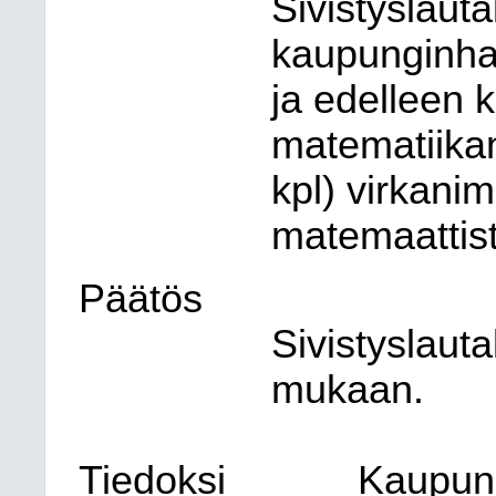
Sivistyslaut
kaupunginhal
ja edelleen k
matematiikan 
kpl) virkani
matemaattist
Päätös
Sivistyslauta
mukaan.
Tiedoksi
Kaupung