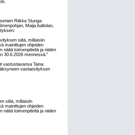
56.
senien Riikka Slunga-
almenpohjan, Maija Aaltolan,
tyksen:
ityksen siitä, millaisiin
kä mainittujen ohjeiden
n näitä toimenpiteitä ja niiden
etään 30.6.2026 mennessä.”
ut vastustavansa Taina
yväksyneen vastaesityksen
 siitä, millaisiin
kä mainittujen ohjeiden
n näitä toimenpiteitä ja niiden