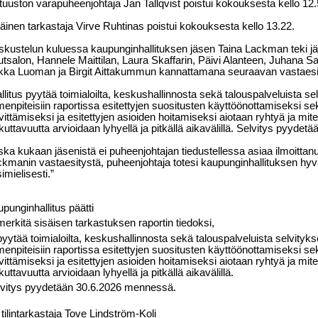
tuuston varapuheenjohtaja Jan Tallqvist poistui kokouksesta kello 12.
äinen tarkastaja Virve Ruhtinas poistui kokouksesta kello 13.22.
skustelun kuluessa kaupunginhallituksen jäsen Taina Lackman teki jä
tsalon, Hannele Maittilan, Laura Skaffarin, Päivi Alanteen, Juhana S
kka Luoman ja Birgit Aittakummun kannattamana seuraavan vastaesi
llitus pyytää toimialoilta, keskushallinnosta sekä talouspalveluista selv
menpiteisiin raportissa esitettyjen suositusten käyttöönottamiseksi se
vittämiseksi ja esitettyjen asioiden hoitamiseksi aiotaan ryhtyä ja mite
kuttavuutta arvioidaan lyhyellä ja pitkällä aikavälillä. Selvitys pyyd
ka kukaan jäsenistä ei puheenjohtajan tiedustellessa asiaa ilmoittan
kmanin vastaesitystä, puheenjohtaja totesi kaupunginhallituksen h
imielisesti.”
punginhallitus päätti
merkitä sisäisen tarkastuksen raportin tiedoksi,
pyytää toimialoilta, keskushallinnosta sekä talouspalveluista selvityksen
menpiteisiin raportissa esitettyjen suositusten käyttöönottamiseksi se
vittämiseksi ja esitettyjen asioiden hoitamiseksi aiotaan ryhtyä ja mite
kuttavuutta arvioidaan lyhyellä ja pitkällä aikavälillä.
lvitys pyydetään 30.6.2026 mennessä.
 tilintarkastaja Tove Lindström-Koli