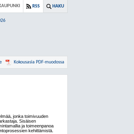
KAUPUNKI
RSS
HAKU
026
e
Kokousasia PDF-muodossa
elmää, jonka toimivuuden
arkastaja. Sisäisen
mintamallia ja toimeenpanoa
lintoprosessien kehittämistä.