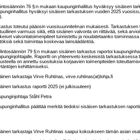
lintosäännön 76 §:n mukaan kaupunginhallitus hyväksyy sisäisen ta
punginhallitus hyväksyi sisäisen tarkastuksen vuoden 2025 vuosiss
).
kastus toteutui pääosin vuosisuunnitelman mukaisesti. Tarkastuksen t
tuullinen varmuus siitä, että sisäinen valvonta on riittävää, sekä arvi
keiset valvontatoimenpiteet tunnistettu ja noudatetaanko toiminnassa 
töksiä sekä toimintaa koskevaa lainsäädäntöä.
lintosäännön 79 §:n mukaan sisäinen tarkastus raportoi kaupunginhall
punginjohtajalle. Raportti on yhteenveto keskeisistä tarkastuksessa 
usteella on annettu suosituksia korjaavien toimenpiteiden toteuttami
täntöjen kehittämiseksi.
äinen tarkastaja Virve Ruhtinas, virve.ruhtinas(at)lohja.fi
äinen tarkastus raportti 2025 (ei julkisuuteen)
punginjohtaja Ståhl Petra
upunginhallitus päättää merkitä tiedoksi sisäisen tarkastuksen raport
äinen tarkastaja Virve Ruhtinas saapui kokoukseen tämän asian osalta