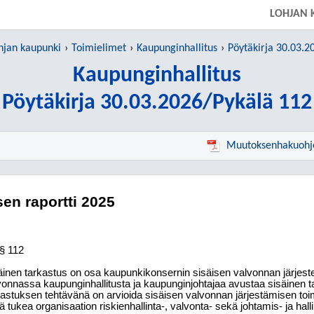
LOHJAN 
hjan kaupunki
Toimielimet
Kaupunginhallitus
Pöytäkirja 30.03.2
Kaupunginhallitus
Pöytäkirja 30.03.2026/Pykälä 112
Muutoksenhakuohj
en raportti 2025
§ 112
äinen tarkastus on osa kaupunkikonsernin sisäisen valvonnan järjest
vonnassa kaupunginhallitusta ja kaupunginjohtajaa avustaa sisäinen t
kastuksen tehtävänä on arvioida sisäisen valvonnan järjestämisen toi
ä tukea organisaation riskienhallinta-, valvonta- sekä johtamis- ja hal