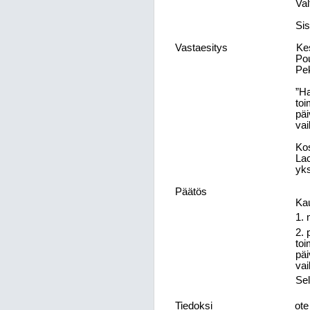
Val
Sis
Vastaesitys
Ke
Pou
Pe
”Ha
toi
päi
vai
Kos
Lac
yks
Päätös
Kau
1. 
2. 
toi
päi
vai
Se
Tiedoksi
ote