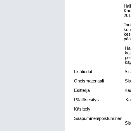
Hal
Kau
201
Tar
koh
kes
pää
Hal
kau
per
käy
Lisätiedot
Sis
Oheismateriaali
Sis
Esittelijä
Kau
Päätösesitys
Ka
Käsittely
Saapuminen/poistuminen
Sis