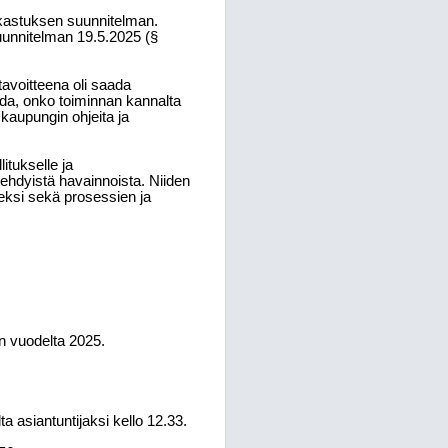
rkastuksen suunnitelman.
uunnitelman 19.5.2025 (§
avoitteena oli saada
oida, onko toiminnan kannalta
kaupungin ohjeita ja
itukselle ja
tehdyistä havainnoista. Niiden
seksi sekä prosessien ja
in vuodelta 2025.
 asiantuntijaksi kello
12.33.