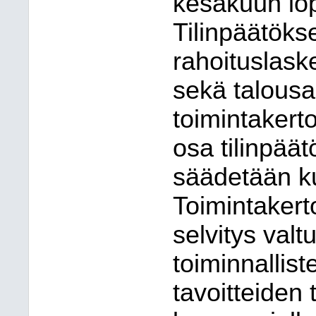
kesäkuun lo
Tilinpäätöks
rahoituslaske
sekä talousa
toimintakert
osa tilinpäät
säädetään ku
Toimintakert
selvitys val
toiminnallist
tavoitteiden 