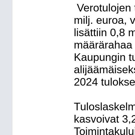
Verotulojen 
milj. euroa, 
lisättiin 0,8 
määrärahaa li
Kaupungin tu
alijäämäisek
2024 tulokses
Tuloslaskelm
kasvoivat 3
Toimintakul