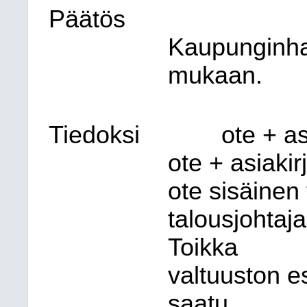
Päätös
Kaupunginhal
mukaan.
Tiedoksi
ote + as
ote + asiaki
ote sisäinen
talousjohtaja
Toikka
valtuuston es
saatu