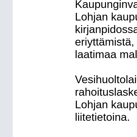
Kaupunginval
Lohjan kaup
kirjanpidossa
eriyttämistä,
laatimaa mall
Vesihuoltolai
rahoituslask
Lohjan kaupu
liitetietoina.