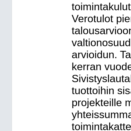
toimintakulut 
Verotulot pi
talousarvioon
valtionosuude
arvioidun. Ta
kerran vuod
Sivistyslauta
tuottoihin sis
projekteille
yhteissumma
toimintakatt