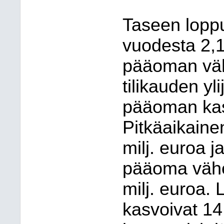
Taseen lopp
vuodesta 2,1
pääoman väh
tilikauden y
pääoman kas
Pitkäaikaine
milj. euroa j
pääoma vähe
milj. euroa. 
kasvoivat 14,