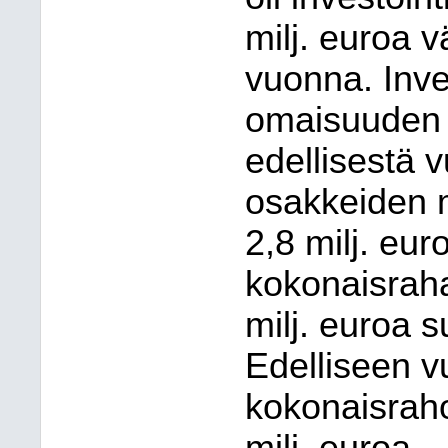
milj. euroa 
vuonna. Inve
omaisuuden m
edellisestä v
osakkeiden m
2,8 milj. eur
kokonaisraha
milj. euroa 
Edelliseen v
kokonaisraho