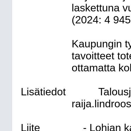
laskettuna v
(2024: 4 945
Kaupungin ty
tavoitteet to
ottamatta k
Lisätiedot
Talousj
raija.lindroos
Liite
- Lohjan k