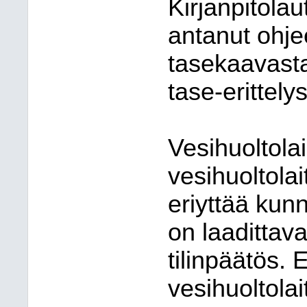
Kirjanpitola
antanut ohje
tasekaavasta
tase-erittelys
Vesihuoltola
vesihuoltolai
eriyttää kunn
on laadittava
tilinpäätös. 
vesihuoltola