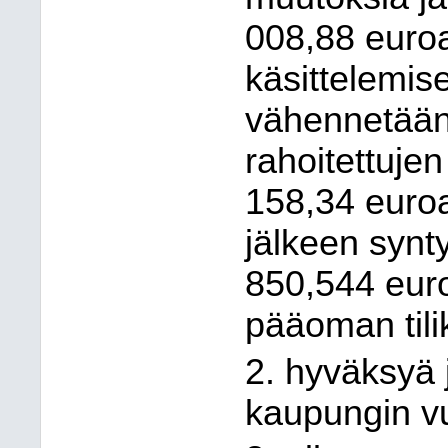
008,88 euroa
käsittelemis
vähennetään 
rahoitettuje
158,34 euro
jälkeen synt
850,544 euro
pääoman tilik
2. hyväksyä j
kaupungin v