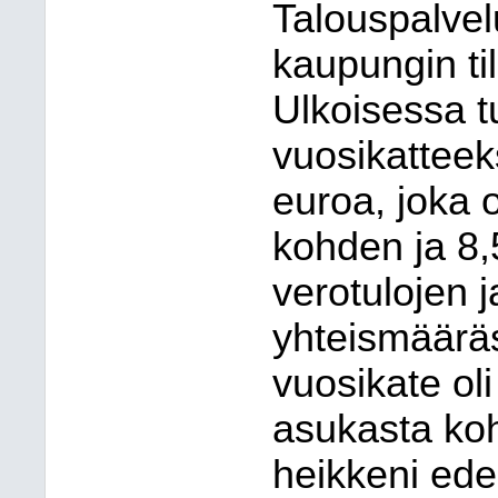
Talouspalvel
kaupungin ti
Ulkoisessa 
vuosikatteek
euroa, joka 
kohden ja 8,
verotulojen 
yhteismääräs
vuosikate oli
asukasta koh
heikkeni ede