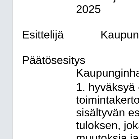
2025
Esittelijä
Kaupung
Päätösesitys
Kaupunginhal
1. hyväksyä e
toimintaker
sisältyvän e
tuloksen, jo
muutoksia ja