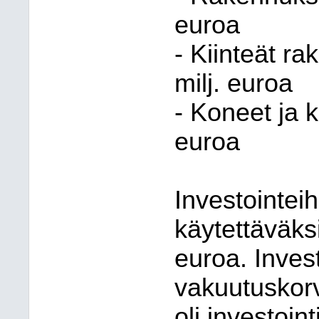
euroa
- Kiinteät ra
milj. euroa
- Koneet ja 
euroa
Investointei
käytettäväksi
euroa. Invest
vakuutuskorv
oli investoin