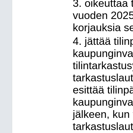
3. oikeuttaa
vuoden 2025 
korjauksia s
4. jättää til
kaupunginva
tilintarkastu
tarkastuslau
esittää tilin
kaupunginval
jälkeen, kun 
tarkastuslau