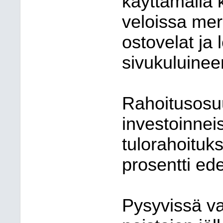
käyttämällä 
veloissa mer
ostovelat ja
sivukuluinee
Rahoitusosuu
investoinneis
tulorahoituk
prosentti ed
Pysyvissä va