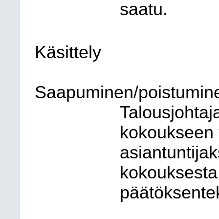
saatu.
Käsittely
Saapuminen/poistumin
Talousjohtaj
kokoukseen 
asiantuntijak
kokouksesta
päätöksente