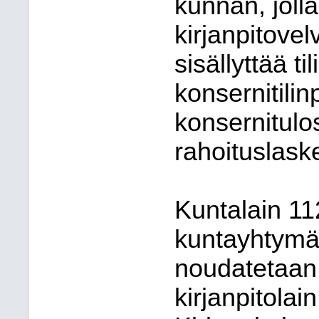
kunnan, joll
kirjanpitovelv
sisällyttää t
konsernitilin
konsernitulo
rahoituslask
Kuntalain 11
kuntayhtymän
noudatetaan 
kirjanpitolai