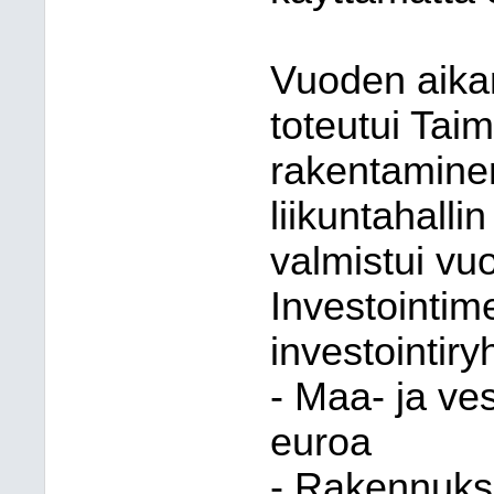
Vuoden aika
toteutui Taim
rakentaminen
liikuntahalli
valmistui vu
Investointim
investointiry
- Maa- ja ve
euroa
- Rakennuks