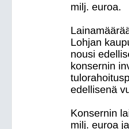
milj. euroa.
Lainamäärää
Lohjan kaupu
nousi edelli
konsernin in
tulorahoitus
edellisenä v
Konsernin la
milj. euroa 