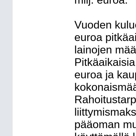
milj. euroa.
Vuoden kulue
euroa pitkäai
lainojen määr
Pitkäaikaisia
euroa ja kau
kokonaismäär
Rahoitustarpe
liittymismak
pääoman muut