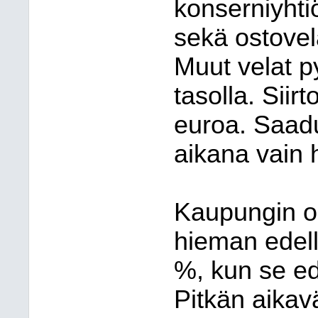
konserniyhtiö
sekä ostovela
Muut velat p
tasolla. Siirt
euroa. Saad
aikana vain 
Kaupungin o
hieman edell
%, kun se ed
Pitkän aikavä