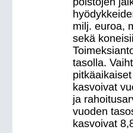
poistojen jäl
hyödykkeiden
milj. euroa,
sekä koneisi
Toimeksianto
tasolla. Vai
pitkäaikaise
kasvoivat vu
ja rahoitusa
vuoden taso
kasvoivat 8,8