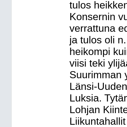
tulos heikken
Konsernin v
verrattuna e
ja tulos oli 
heikompi kui
viisi teki yl
Suurimman yl
Länsi-Uuden
Luksia. Tytä
Lohjan Kiint
Liikuntahalli