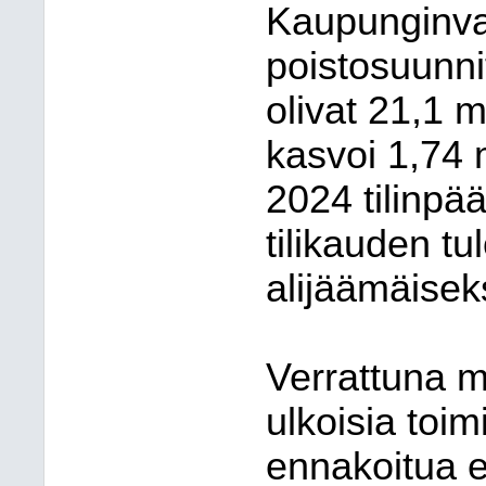
Kaupunginva
poistosuunni
olivat 21,1 m
kasvoi 1,74 
2024 tilinpä
tilikauden tu
alijäämäiseks
Verrattuna m
ulkoisia toimi
ennakoitua 