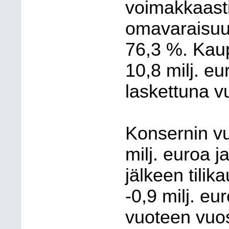
voimakkaasti
omavaraisuus
76,3 %. Kau
10,8 milj. e
laskettuna 
Konsernin vu
milj. euroa j
jälkeen tili
-0,9 milj. eu
vuoteen vuosi