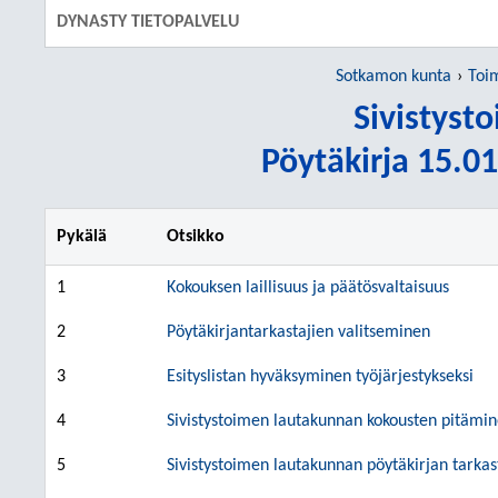
DYNASTY TIETOPALVELU
Sotkamon kunta
Toi
Sivistyst
Pöytäkirja 15.01
Pykälä
Otsikko
1
Kokouksen laillisuus ja päätösvaltaisuus
2
Pöytäkirjantarkastajien valitseminen
3
Esityslistan hyväksyminen työjärjestykseksi
4
Sivistystoimen lautakunnan kokousten pitämi
5
Sivistystoimen lautakunnan pöytäkirjan tark