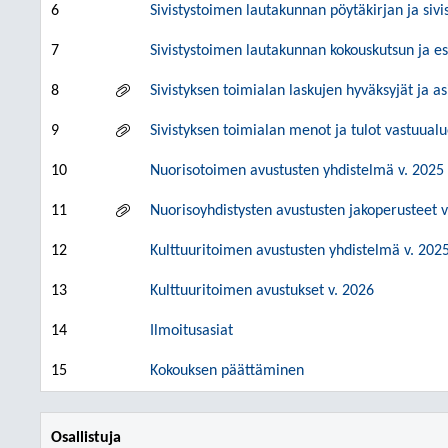
6
Sivistystoimen lautakunnan pöytäkirjan ja siv
7
Sivistystoimen lautakunnan kokouskutsun ja e
8
Sivistyksen toimialan laskujen hyväksyjät ja a
9
Sivistyksen toimialan menot ja tulot vastuual
10
Nuorisotoimen avustusten yhdistelmä v. 2025
11
Nuorisoyhdistysten avustusten jakoperusteet v
12
Kulttuuritoimen avustusten yhdistelmä v. 202
13
Kulttuuritoimen avustukset v. 2026
14
Ilmoitusasiat
15
Kokouksen päättäminen
Osallistuja