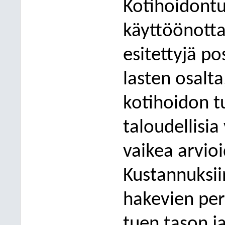
Kotihoidontu
käyttöönottam
esitettyjä po
lasten osalta
kotihoidon t
taloudellisia
vaikea arvioi
Kustannuksiin
hakevien pe
tuen tason j