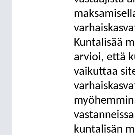
maksamisella
varhaiskasva
Kuntalisää m
arvioi, että
vaikuttaa sit
varhaiskasv
myöhemmin. 
vastanneissa 
kuntalisän 