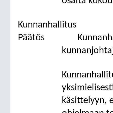
osalta kokou
Kunnanhallitus
Päätös
Kunnanhal
kunnanjohta
Kunnanhallit
yksimielisest
käsittelyyn, 