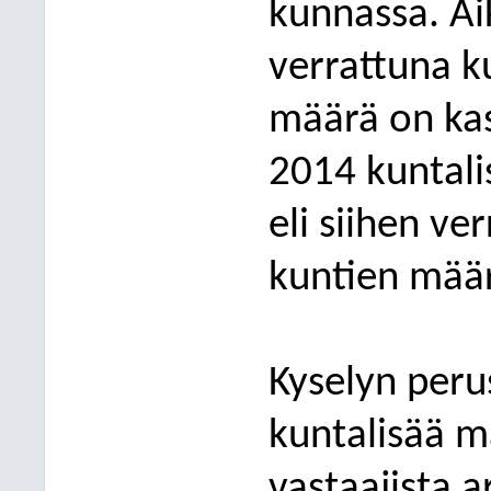
kunnassa. A
verrattuna k
määrä on ka
2014 kuntali
eli siihen v
kuntien määr
Kyselyn perus
kuntalisää ma
vastaajista a