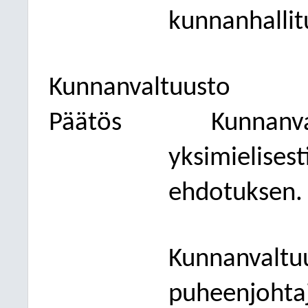
kunnanhalli
Kunnanvaltuusto
Päätös
Kunnanva
yksimielises
ehdotuksen.
Kunnanvaltuu
puheenjohtaj