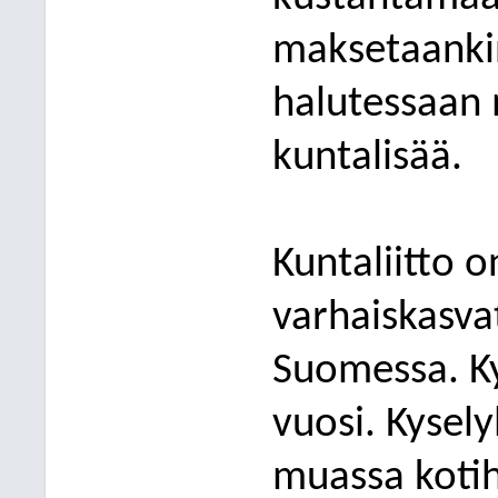
maksetaankin
halutessaan 
kuntalisää.
Kuntaliitto o
varhaiskasva
Suomessa. Ky
vuosi. Kysel
muassa kotih