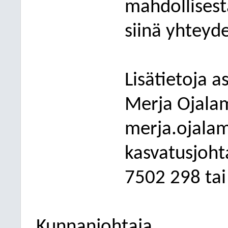
mahdollisest
siinä yhteyd
Lisätietoja a
Merja Ojalam
merja.ojala
kasvatusjoht
7502 298 tai
Kunnanjohtaja