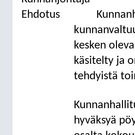
Ehdotus
Kunnanh
kunnanvaltuus
kesken oleva
käsitelty ja 
tehdyistä to
Kunnanhallit
hyväksyä pöy