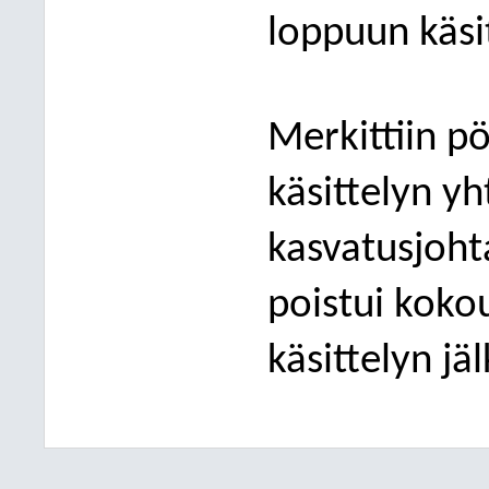
loppuun käsit
Merkittiin p
käsittelyn yh
kasvatusjoht
poistui koko
käsittelyn jä