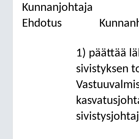
Kunnanjohtaja
Ehdotus
Kunnanh
1) päättää l
sivistyksen t
Vastuuvalmis
kasvatusjoht
sivistysjoht