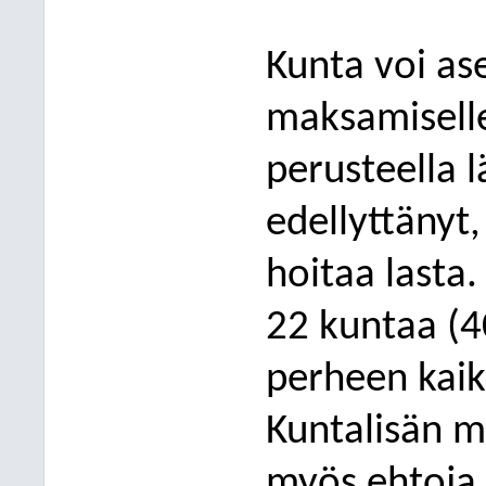
Kunta voi as
maksamiselle
perusteella 
edellyttänyt
hoitaa lasta.
22 kuntaa (40
perheen kaikk
Kuntalisän m
myös ehtoja 