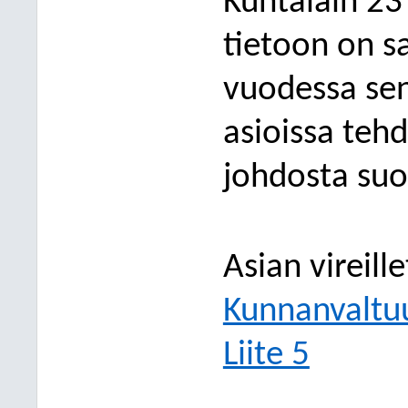
Kuntalain 23
tietoon on s
vuodessa sen
asioissa tehd
johdosta suo
Asian vireill
Kunnanvaltu
Liite 5