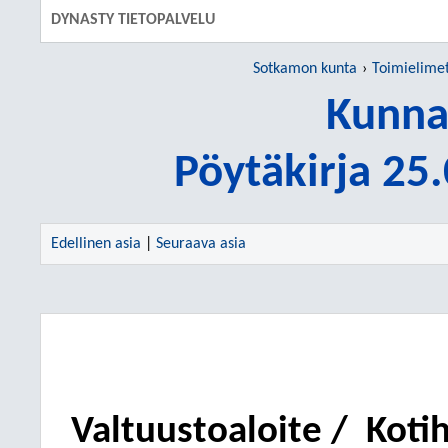
DYNASTY TIETOPALVELU
Sotkamon kunta
Toimielime
Kunna
Pöytäkirja 25
Edellinen asia
|
Seuraava asia
Valtuustoaloite /
Koti