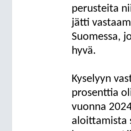
perusteita n
jätti vastaa
Suomessa, jo
hyvä.
Kyselyyn vas
prosenttia o
vuonna 2024
aloittamista