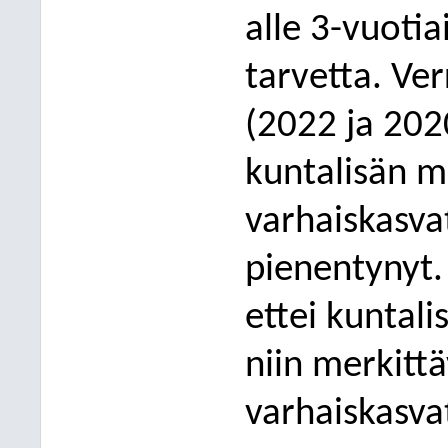
alle 3-vuoti
tarvetta. Ver
(2022 ja 202
kuntalisän m
varhaiskasva
pienentynyt.
ettei kuntali
niin merkitt
varhaiskasva