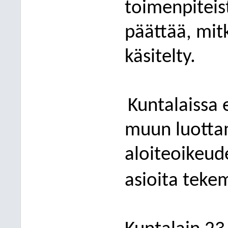
toimenpiteis
päättää, mit
käsitelty.
Kuntalaissa 
muun luotta
aloiteoikeude
asioita teke