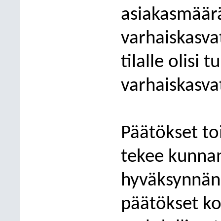
asiakasmäärä
varhaiskasvat
tilalle olisi 
varhaiskasva
Päätökset to
tekee kunnan
hyväksynnän 
päätökset ko