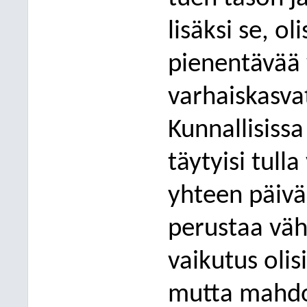
lisäksi se, o
pienentävää 
varhaiskasva
Kunnallisiss
täytyisi tull
yhteen päiväk
perustaa väh
vaikutus olisi
mutta mahdo