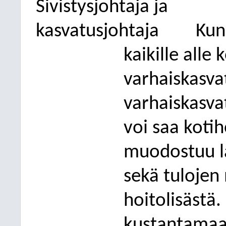
Sivistysjohtaja ja
kasvatusjohtaja
Kun
kaikille alle 
varhaiskasva
varhaiskasva
voi saa koti
muodostuu la
sekä tuloje
hoitolisästä
kustantamaa 