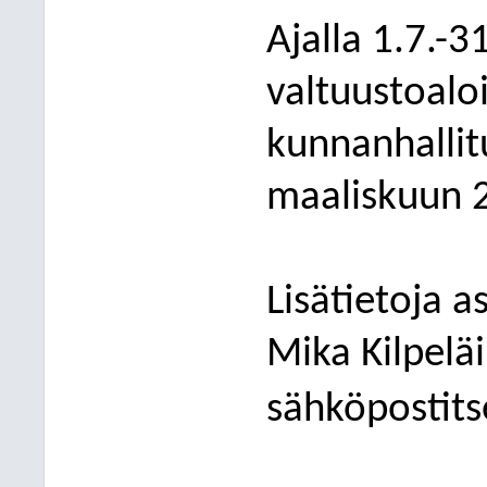
Ajalla 1.7.-
valtuustoaloi
kunnanhallit
maaliskuun 
Lisätietoja 
Mika Kilpelä
sähköpostits