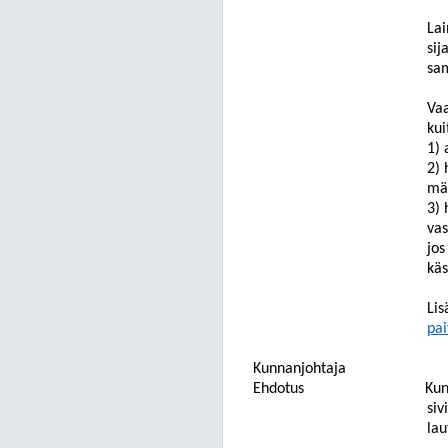
Lai
sij
sa
Vaa
kui
1) 
2) 
mää
3) 
vas
jos
käs
Lis
pai
Kunnanjohtaja
Ehdotus
Kun
siv
lau