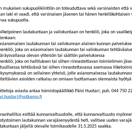
n mukaisen sukupuolikiintiön on toteuduttava sekä varsinaisten että 
aan laki ei vaadi, että varsinaisen jäsenen tai hänen henkilökohtaisen 
maa sukupuolta.
likelpoinen lautakuntaan ja valiokuntaan on henkilö, joka on vaalikel
tenkaan:
asianomaisen lautakunnan tai valiokunnan alainen kunnan palvelukse
henkilö, joka on asiaomaisen lautakunnan tai valiokunnan tehtäväalu
räysvallassa olevan yhteisön tai säätiön palveluksessa
henkilö, joka on hallituksen tai siihen rinnastettavan toimielimen jäs
tuullisessa tehtävässä tai siihen rinnastettavassa asemassa liiketoimi
 kysymyksessä on sellainen yhteisö, jolle asianomaisessa lautakunnas
iteltävien asioiden ratkaisu on omiaan tuottamaan olennaista hyötyä 
ätietoja asiasta antaa toimistopäällikkö Päivi Huotari, puh. 044
750 22
vi.huotari@sotkamo.fi
nanhallitus esittää kunnanvaltuustolle, että kunnanvaltuusto myönnet
istystoimen lautakunnan varajäsenyydestä heti, valitsee uuden varajä
takuntaan jäljellä olevalle toimikaudelle 31.5.2025 saakka.