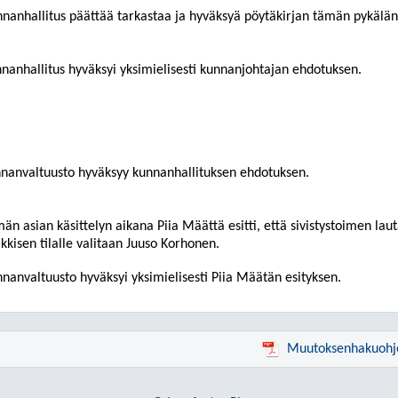
nanhallitus päättää tarkastaa ja hyväksyä pöytäkirjan tämän pykälän
nanhallitus hyväksyi yksimielisesti kunnanjohtajan ehdotuksen.
nanvaltuusto hyväksyy kunnanhallituksen ehdotuksen.
än asian käsittelyn aikana Piia Määttä esitti, että sivistystoimen lau
kkisen tilalle valitaan Juuso Korhonen.
nanvaltuusto hyväksyi yksimielisesti Piia Määtän esityksen.
Muutoksenhakuohj