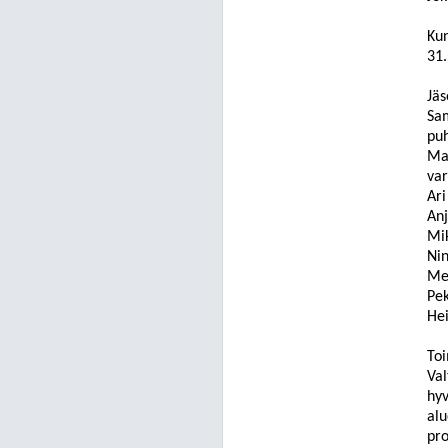
Kun
31.
Jäs
Sa
pu
Ma
va
Ari
Anj
Mik
Ni
Mer
Pe
Hei
Toi
Val
hyv
alu
pro