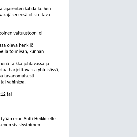
varajäsenten kohdalla. Sen
varajäsenensä olisi oltava
poinen valtuustoon, ei
ssa oleva henkilö
eella toimivan, kunnan
enenä taikka johtavassa ja
ntaa harjoittavassa yhteisössä,
sa tavanomaisesti
tai vahinkoa.
12 tai
tyään eron Antti Heikkiselle
senen sivistystoimen