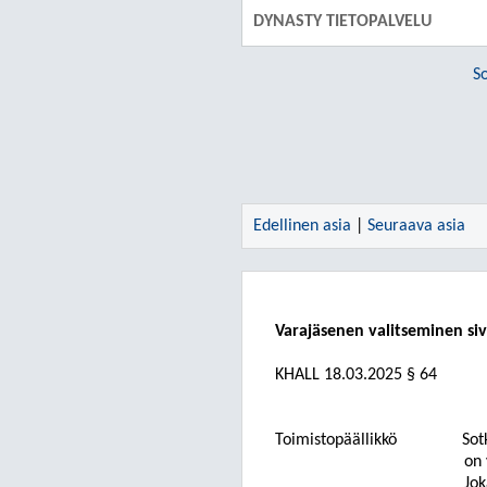
DYNASTY TIETOPALVELU
S
Edellinen asia
|
Seuraava asia
Varajäsenen valitseminen siv
KHALL 18.03.2025 § 64
Toimistopäällikkö
Sot
on 
Jok