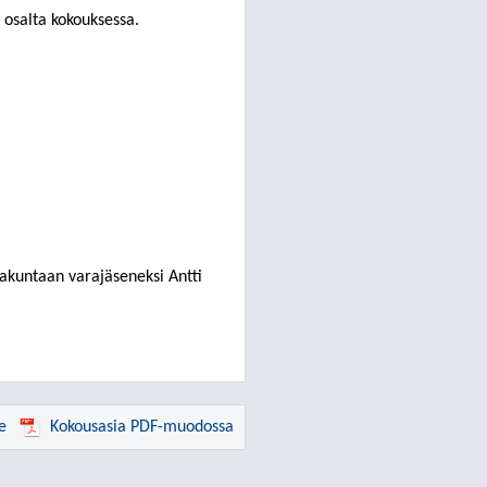
 osalta kokouksessa.
takuntaan varajäseneksi Antti
e
Kokousasia PDF-muodossa