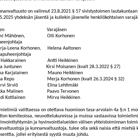
nanvaltuusto on valinnut 23.8.2021 § 57 sivistystoimen lautakuntaan
5.2025 yhdeksän jäsentä ja kullekin jäsenelle henkilökohtaisen varaj
en
Varajäsen
mi Mähönen,
Olli Korhonen
heenjohtaja
rja-Leena Korhonen,
Helena Aaltonen
rapuheenjohtaja
 Hakkarainen
Antti Heikkinen
a Juntunen
Kirsi Moisanen (kvalt 28.3.2022 § 27)
a Karjalainen
Mauno Heikkinen
na Repo
Merja Korhonen (kvalt 26.3.2024 § 32)
vi Sirviö
Elina Lehtimäki
kka Malinen
Paavo Tervonen
di Kotilainen
Mirva Heikkinen
mielimiä valittaessa on otettava huomioon tasa-arvolain 4a §:n 1 mo
tion komiteoissa, neuvottelukunnissa ja muissa vastaavissa toimielimi
invointiyhtymän ja hyvinvointialueiden välisen yhteistoiminnan toimi
evaltuustoja ja kunnanvaltuustoja, tulee olla sekä naisia että miehiä
senttia, jollei erityisestä syystä muuta johdu.