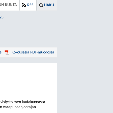
ON KUNTA
RSS
HAKU
025
e
Kokousasia PDF-muodossa
ivistystoimen lautakunnassa
den varapuheenjohtajan.