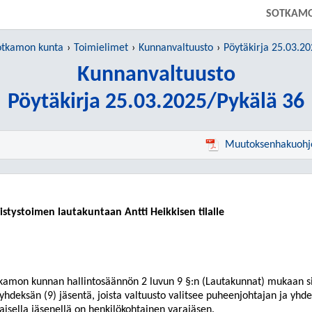
SOTKAM
otkamon kunta
Toimielimet
Kunnanvaltuusto
Pöytäkirja 25.03.2
Kunnanvaltuusto
Pöytäkirja 25.03.2025/Pykälä 36
Muutoksenhakuohj
istystoimen lautakuntaan Antti Heikkisen tilalle
kamon kunnan hallintosäännön 2 luvun 9 §:n (Lautakunnat) mukaan s
yhdeksän (9) jäsentä, joista valtuusto valitsee puheenjohtajan ja yh
aisella jäsenellä on henkilökohtainen varajäsen.