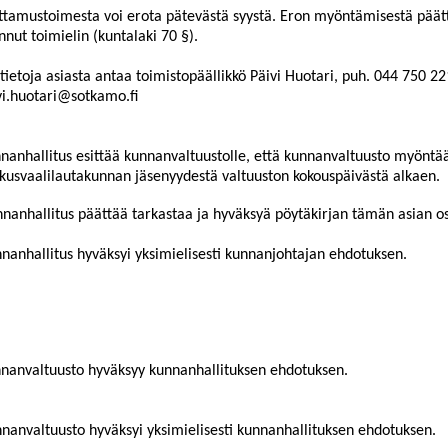
ttamustoimesta voi erota pätevästä syystä. Eron myöntämisestä päät
nnut toimielin (kuntalaki 70 §).
ätietoja asiasta antaa toimistopäällikkö Päivi Huotari, puh. 044
750 22
vi.huotari@sotkamo.fi
nanhallitus esittää kunnanvaltuustolle, että kunnanvaltuusto myöntä
kusvaalilautakunnan jäsenyydestä valtuuston kokouspäivästä alkaen.
nanhallitus päättää tarkastaa ja hyväksyä pöytäkirjan tämän asian os
nanhallitus hyväksyi yksimielisesti kunnanjohtajan ehdotuksen.
nanvaltuusto hyväksyy kunnanhallituksen ehdotuksen.
nanvaltuusto hyväksyi yksimielisesti kunnanhallituksen ehdotuksen.