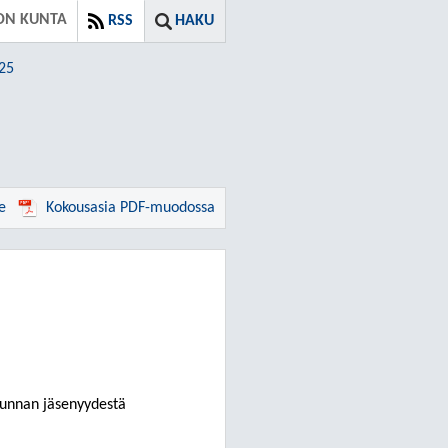
ON KUNTA
RSS
HAKU
025
e
Kokousasia PDF-muodossa
kunnan jäsenyydestä