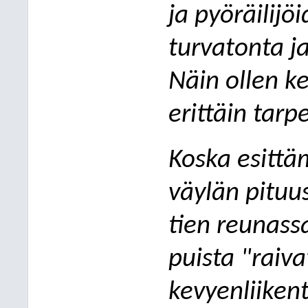
ja pyöräilijö
turvatonta ja
Näin ollen k
erittäin tarp
Koska esittä
väylän pituu
tien reunassa
puista "raiva
kevyenliiken