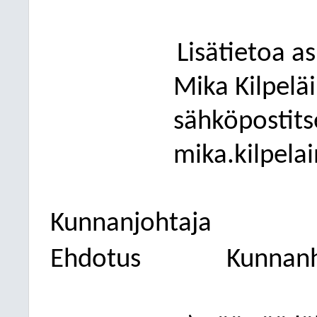
Lisätietoa a
Mika Kilpelä
sähköpostits
mika.kilpel
Kunnanjohtaja
Ehdotus
Kunnanh