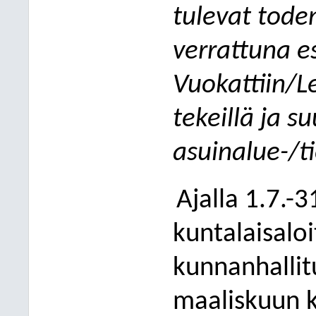
tulevat tode
verrattuna e
Vuokattiin/Le
tekeillä ja su
asuinalue-/t
Ajalla 1.7.-
kuntalaisaloi
kunnanhallit
maaliskuun k