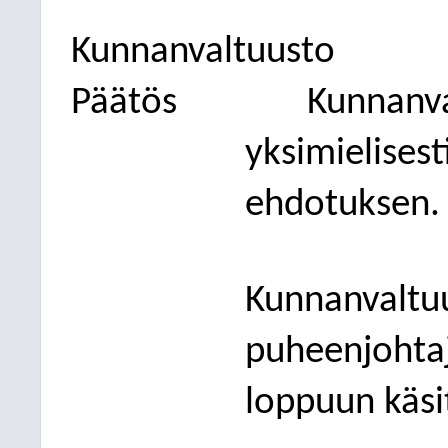
Kunnanvaltuusto
Päätös
Kunnanva
yksimielises
ehdotuksen.
Kunnanvaltuu
puheenjohtaj
loppuun käsit