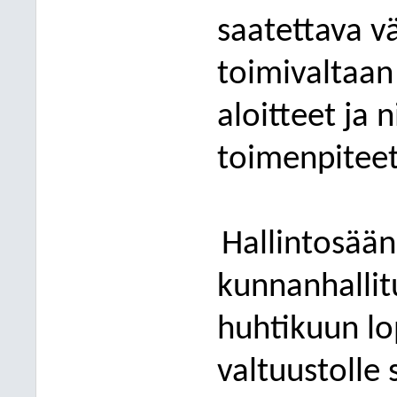
saatettava v
toimivaltaan
aloitteet ja 
toimenpiteet
Hallintosää
kunnanhallit
huhtikuun l
valtuustolle 