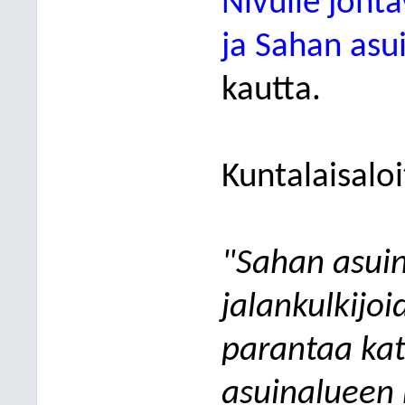
Nivulle joht
ja Sahan asui
kautta.
Kuntalaisaloi
"Sahan asui
jalankulkijoid
parantaa kat
asuinalueen 