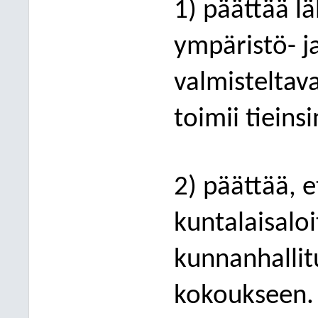
1) päättää lä
ympäristö- ja
valmisteltava
toimii tiein
2) päättää, e
kuntalaisalo
kunnanhalli
kokoukseen.