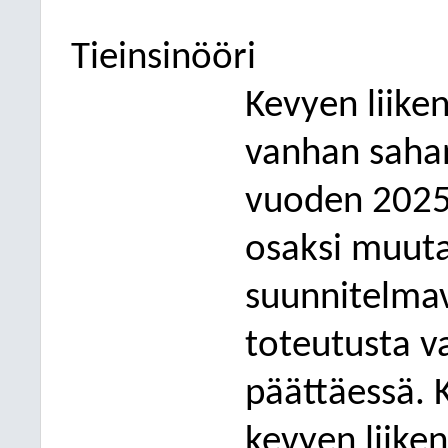
Tieinsinööri
Kevyen liike
vanhan sahan
vuoden 2025 
osaksi muuta
suunnitelmav
toteutusta v
päättäessä. K
kevyen liiken