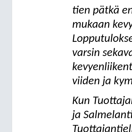
tien pätkä e
mukaan kevye
Lopputulokse
varsin sekava
kevyenliikent
viiden ja k
Kun Tuottaja
ja Salmelanti
Tuottajantiel