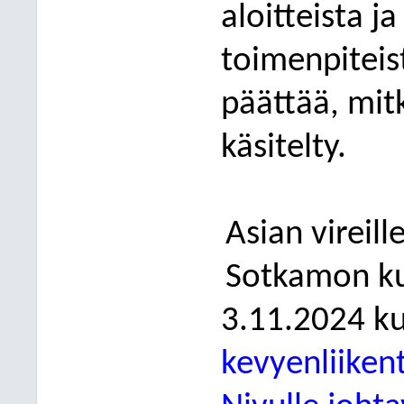
aloitteista j
toimenpiteis
päättää, mit
käsitelty.
Asian vireill
Sotkamon ku
3.11.2024 ku
kevyenliiken