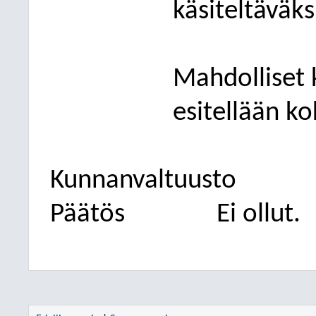
käsiteltäväks
Mahdolliset k
esitellään k
Kunnanvaltuusto
Päätös
Ei ollut.