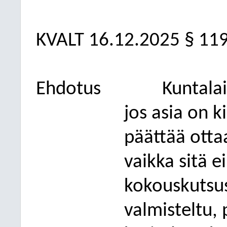
KVALT
16.12.2025
§ 11
Ehdotus
Kuntala
jos asia on k
päättää otta
vaikka sitä e
kokouskutsuss
valmisteltu,