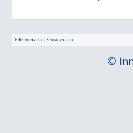
Edellinen asia
|
Seuraava asia
© Inn