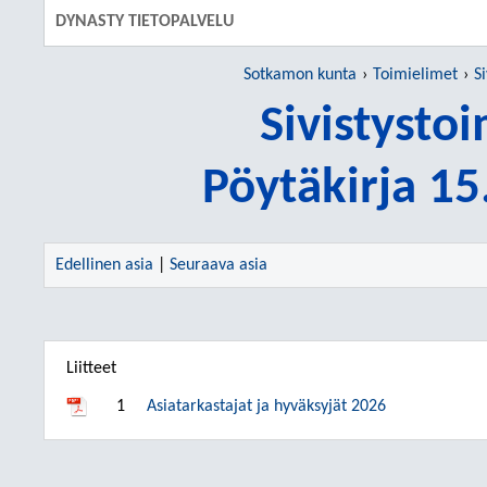
DYNASTY TIETOPALVELU
Sotkamon kunta
Toimielimet
S
Sivistysto
Pöytäkirja 1
Edellinen asia
|
Seuraava asia
Liitteet
1
Asiatarkastajat ja hyväksyjät 2026