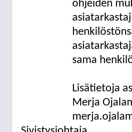
ohjeiden muk
asiatarkastaj
henkilöstöns
asiatarkastaj
sama henkilö
Lisätietoja a
Merja Ojalam
merja.ojala
Sivistysjohtaja